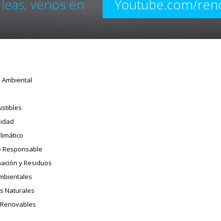
 leas, venos en
Youtube.com/ren
o Ambiental
stibles
sidad
limático
 Responsable
ación y Residuos
Ambientales
s Naturales
 Renovables