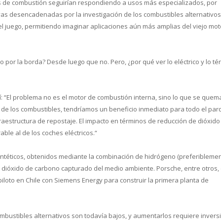
s de combustión seguirían respondiendo a usos más especializados, por
vas desencadenadas por la investigación de los combustibles alternativos
 el juego, permitiendo imaginar aplicaciones aún más amplias del viejo mot
co por la borda? Desde luego que no. Pero, ¿por qué ver lo eléctrico y lo té
sí: “El problema no es el motor de combustión interna, sino lo que se quem
O2 de los combustibles, tendríamos un beneficio inmediato para todo el pa
fraestructura de repostaje. El impacto en términos de reducción de dióxido
ble al de los coches eléctricos.“
intéticos, obtenidos mediante la combinación de hidrógeno (preferibleme
y dióxido de carbono capturado del medio ambiente. Porsche, entre otros,
piloto en Chile con Siemens Energy para construir la primera planta de
bustibles alternativos son todavía bajos, y aumentarlos requiere invers