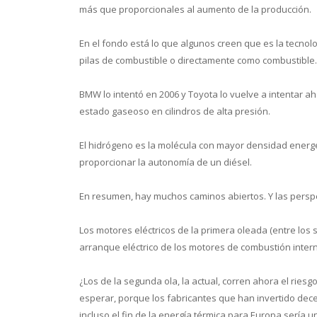
más que proporcionales al aumento de la producción.
En el fondo está lo que algunos creen que es la tecnolo
pilas de combustible o directamente como combustible.
BMW lo intentó en 2006 y Toyota lo vuelve a intentar a
estado gaseoso en cilindros de alta presión.
El hidrógeno es la molécula con mayor densidad energét
proporcionar la autonomía de un diésel.
En resumen, hay muchos caminos abiertos. Y las perspe
Los motores eléctricos de la primera oleada (entre los s
arranque eléctrico de los motores de combustión interna
¿Los de la segunda ola, la actual, corren ahora el riesg
esperar, porque los fabricantes que han invertido dece
incluso el fin de la energía térmica para Europa sería un