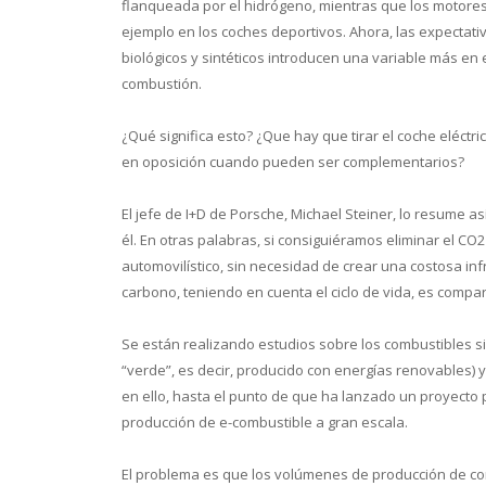
flanqueada por el hidrógeno, mientras que los motore
ejemplo en los coches deportivos. Ahora, las expectati
biológicos y sintéticos introducen una variable más en
combustión.
¿Qué significa esto? ¿Que hay que tirar el coche eléctri
en oposición cuando pueden ser complementarios?
El jefe de I+D de Porsche, Michael Steiner, lo resume a
él. En otras palabras, si consiguiéramos eliminar el C
automovilístico, sin necesidad de crear una costosa in
carbono, teniendo en cuenta el ciclo de vida, es compara
Se están realizando estudios sobre los combustibles s
“verde”, es decir, producido con energías renovables) 
en ello, hasta el punto de que ha lanzado un proyecto 
producción de e-combustible a gran escala.
El problema es que los volúmenes de producción de com