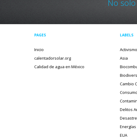
No solo
PAGES
LABELS
Inicio
Activism
calentadorsolar.org
Asia
Calidad de agua en México
Biocombu
Biodiver
Cambio C
Consumo
Contamin
Delitos 
Desastre
Energías
EUA