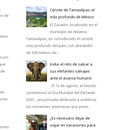
,
Cenote de Tamaulipas, el
or de
más profundo de México
El Zacatón, localizado en el
municipio de Aldama,
rmico
Tamaulipas, es considerado el cenote
más profundo del país, con alrededor
de 300 metros de...
a con
India: el reto de salvar a
rque
sus elefantes salvajes
 de
ante el avance humano
El 12 de agosto, el mundo
nte
conmemoró el Día Mundial del Elefante
 cree
2025 , una jornada dedicada a visibilizar
las crecientes amenazas que pone...
¿Es necesario dejar de
viajar en vacaciones para
iones