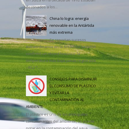
destinados a los...
casa
China lo logra: energía
renovable en la Antártida
más extrema
Se reportan sucesos
extraordinarios en la Antártida. La NASA
confirmó un récord histórico: la
temperatura más baja jamás registrada,
–93,2 °...
CONSEJOS PARA DISMINUIR
EL CONSUMO DE PLÁSTICO
Y EVITAR LA
CONTAMINACIÓN AL
AMBIENTE
El plástico es uno de los principales
contaminantes del ambiente, se puede
notar en la contaminación del agua,