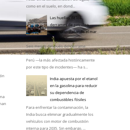
como en el suelo, en dond...
Las huellas de los
derrames de petróleo
continúan dañando el mar
e México
peruano
Seis meses después del derrame
ocurrido en Lobitos, la costa norte de
Perú —la más afectada históricamente
por este tipo de incidentes— ha s...
ión
India apuesta por el etanol
en la gasolina para reducir
su dependencia de
una
combustibles fósiles
 han
Para enfrentar la contaminación, la
India busca eliminar gradualmente los
vehículos con motor de combustión
interna para 2035. Sin embargo, ...