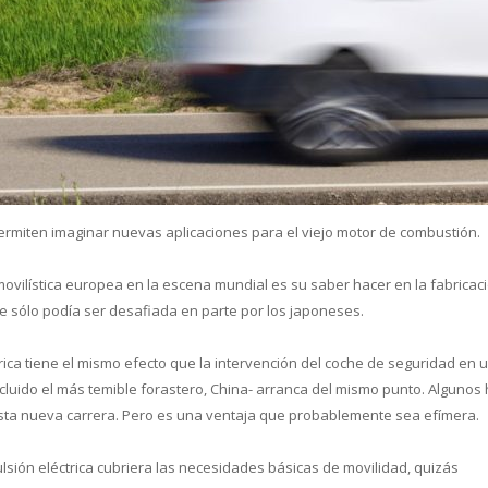
cual es el mejor calentador solar d
ermiten imaginar nuevas aplicaciones para el viejo motor de combustión.
movilística europea en la escena mundial es su saber hacer en la fabricac
 sólo podía ser desafiada en parte por los japoneses.
ctrica tiene el mismo efecto que la intervención del coche de seguridad en 
ncluido el más temible forastero, China- arranca del mismo punto. Algunos
sta nueva carrera. Pero es una ventaja que probablemente sea efímera.
lsión eléctrica cubriera las necesidades básicas de movilidad, quizás