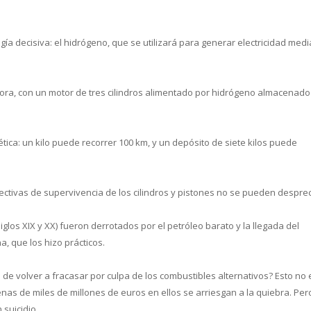
gía decisiva: el hidrógeno, que se utilizará para generar electricidad med
hora, con un motor de tres cilindros alimentado por hidrógeno almacenado
ica: un kilo puede recorrer 100 km, y un depósito de siete kilos puede
ctivas de supervivencia de los cilindros y pistones no se pueden desprec
iglos XIX y XX) fueron derrotados por el petróleo barato y la llegada del
, que los hizo prácticos.
o de volver a fracasar por culpa de los combustibles alternativos? Esto no
nas de miles de millones de euros en ellos se arriesgan a la quiebra. Per
 suicidio.