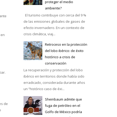
proteger el medio
ambiente?
El turismo contribuye con cerca del 9 %
iante
de las emisiones globales de gases de
efecto invernadero. En un contexto de
crisis climática, viaj...
 en
Retroceso en la protección
del lobo ibérico: de éxito
histórico a crisis de
conservación
La recuperación y protección del lobo
iar.
ibérico en territorios donde había sido
erradicado, considerada durante años
un “histórico caso de éxi...
Sheinbaum admite que
 es de
fuga de petróleo en el
o
Golfo de México podría