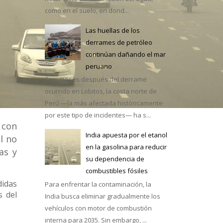
como en el suelo, en dond...
Las huellas de los
derrames de petróleo
continúan dañando el mar
e México
peruano
Seis meses después del derrame
ocurrido en Lobitos, la costa norte de
Perú —la más afectada históricamente
por este tipo de incidentes— ha s...
 con
India apuesta por el etanol
l no
en la gasolina para reducir
as y
su dependencia de
combustibles fósiles
didas
Para enfrentar la contaminación, la
s del
India busca eliminar gradualmente los
vehículos con motor de combustión
interna para 2035. Sin embargo, ...