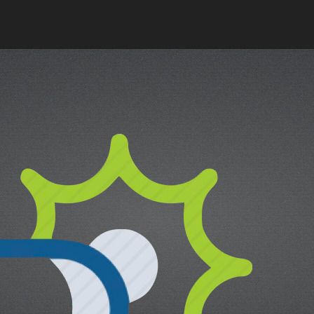
oce que tan sana es el agua en tu 
cual es el mejor calentador solar d