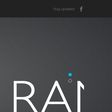
Stay updated
casa
e México