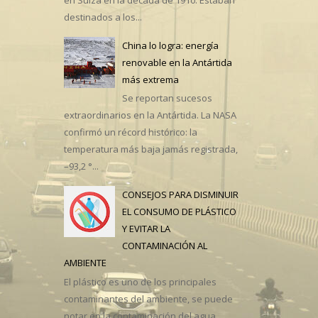
destinados a los...
China lo logra: energía
renovable en la Antártida
más extrema
Se reportan sucesos
extraordinarios en la Antártida. La NASA
confirmó un récord histórico: la
temperatura más baja jamás registrada,
–93,2 °...
CONSEJOS PARA DISMINUIR
EL CONSUMO DE PLÁSTICO
Y EVITAR LA
CONTAMINACIÓN AL
AMBIENTE
El plástico es uno de los principales
contaminantes del ambiente, se puede
notar en la contaminación del agua,