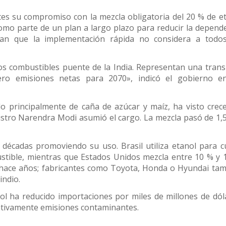
tes su compromiso con la mezcla obligatoria del 20 % de e
como parte de un plan a largo plazo para reducir la depend
ñalan que la implementación rápida no considera a todo
os combustibles puente de la India. Representan una trans
ero emisiones netas para 2070», indicó el gobierno e
do principalmente de caña de azúcar y maíz, ha visto crec
istro Narendra Modi asumió el cargo. La mezcla pasó de 1,
 décadas promoviendo su uso. Brasil utiliza etanol para c
stible, mientras que Estados Unidos mezcla entre 10 % y 
 hace años; fabricantes como Toyota, Honda o Hyundai ta
indio.
anol ha reducido importaciones por miles de millones de dól
cativamente emisiones contaminantes.