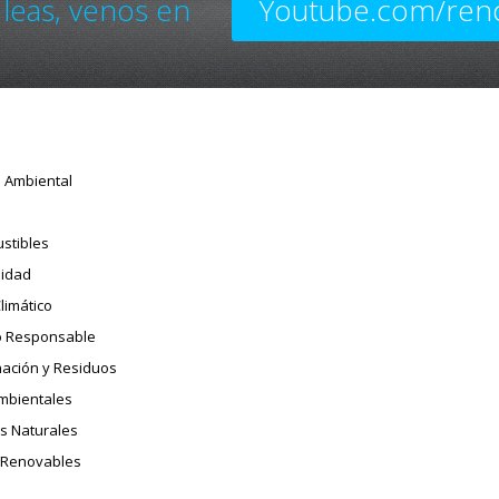
 leas, venos en
Youtube.com/ren
o Ambiental
stibles
sidad
limático
 Responsable
ación y Residuos
Ambientales
s Naturales
 Renovables