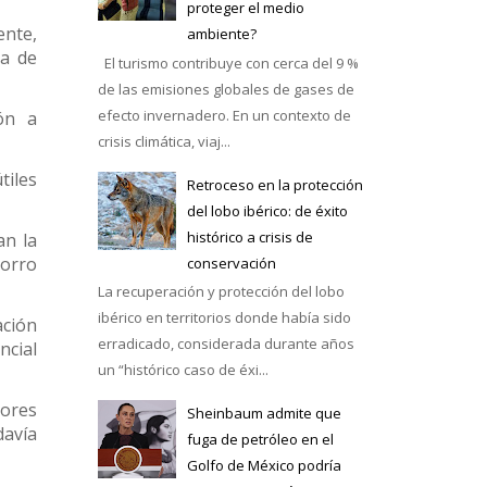
proteger el medio
ente,
ambiente?
na de
El turismo contribuye con cerca del 9 %
de las emisiones globales de gases de
efecto invernadero. En un contexto de
ión a
crisis climática, viaj...
tiles
Retroceso en la protección
del lobo ibérico: de éxito
histórico a crisis de
an la
horro
conservación
La recuperación y protección del lobo
ibérico en territorios donde había sido
ación
erradicado, considerada durante años
ncial
un “histórico caso de éxi...
tores
Sheinbaum admite que
davía
fuga de petróleo en el
Golfo de México podría