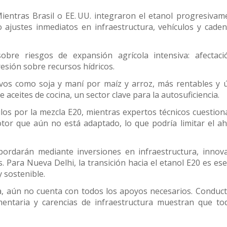
ientras Brasil o EE.
UU. integraron el etanol progresivam
o ajustes inmediatos en infraestructura, vehículos y cade
sobre riesgos de expansión agrícola intensiva: afectac
resión sobre recursos hídricos.
vos como soja y maní por maíz y arroz, más rentables y ú
 aceites de cocina, un sector clave para la autosuficiencia.
os por la mezcla E20, mientras expertos técnicos cuestion
otor que aún no está adaptado, lo que podría limitar el a
ordarán mediante inversiones en infraestructura, innov
 Para Nueva Delhi, la transición hacia el etanol E20 es ese
 sostenible.
a, aún no cuenta con todos los apoyos necesarios. Conduc
imentaria y carencias de infraestructura muestran que to