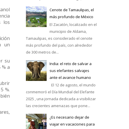
tanol
Cenote de Tamaulipas, el
encia
más profundo de México
s los
El Zacatón, localizado en el
municipio de Aldama,
ición
Tamaulipas, es considerado el cenote
n un
más profundo del país, con alrededor
de 300 metros de...
er su
India: el reto de salvar a
5 % a
sus elefantes salvajes
ante el avance humano
ubrir
El 12 de agosto, el mundo
15 %.
conmemoró el Día Mundial del Elefante
mbién
2025 , una jornada dedicada a visibilizar
las crecientes amenazas que pone...
ares,
¿Es necesario dejar de
viajar en vacaciones para