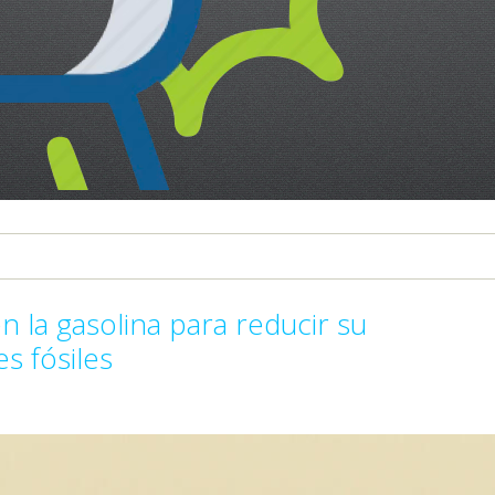
n la gasolina para reducir su
s fósiles