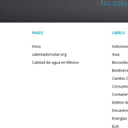
No solo
PAGES
LABELS
Inicio
Activism
calentadorsolar.org
Asia
Calidad de agua en México
Biocombu
Biodiver
Cambio C
Consumo
Contamin
Delitos 
Desastre
Energías
EUA