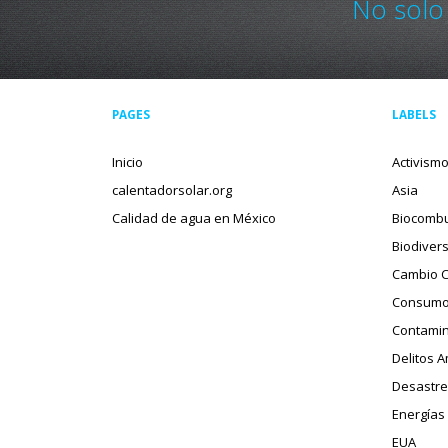
No solo
PAGES
LABELS
Inicio
Activism
calentadorsolar.org
Asia
Calidad de agua en México
Biocombu
Biodiver
Cambio C
Consumo
Contamin
Delitos 
Desastre
Energías
EUA