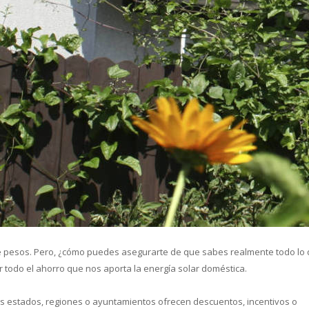
cual es el mejor calentador solar d
de pesos. Pero, ¿cómo puedes asegurarte de que sabes realmente todo lo
todo el ahorro que nos aporta la energía solar doméstica.
s estados, regiones o ayuntamientos ofrecen descuentos, incentivos o