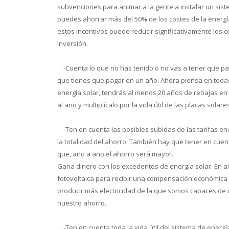
subvenciones para animar a la gente a instalar un sist
puedes ahorrar más del 50% de los costes de la energí
estos incentivos puede reducir significativamente los cos
inversión.
-
Cuenta lo que no has tenido o no vas a tener que pag
que tienes que pagar en un año. Ahora piensa en todas 
energía solar, tendrás al menos 20 años de rebajas en 
al año y multiplícalo por la vida útil de las placas solare
-
Ten en cuenta las posibles subidas de las tarifas ener
la totalidad del ahorro. También hay que tener en cuenta
que, año a año el ahorro será mayor.
Gana dinero con los excedentes de energía solar. En a
fotovoltaica para recibir una compensación económica o
producir más electricidad de la que somos capaces de 
nuestro ahorro.
-
Ten en cuenta toda la vida útil del sistema de energí