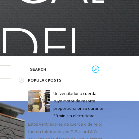
POPULAR POSTS
Un ventilador a cuerda
cuyo motor de resorte
proporciona brisa durante
30 min sin electricidad
Estos ventiladores de cuerda o de reloj
fueron fabricados por E. Paillard & Co.
en Suiza en la década de 1910. Estaban