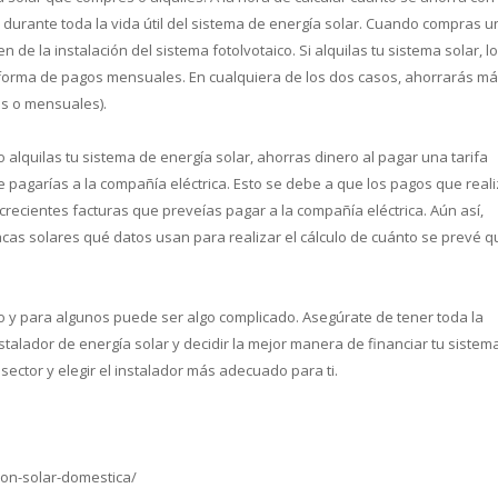
 durante toda la vida útil del sistema de energía solar. Cuando compras u
 de la instalación del sistema fotolvotaico. Si alquilas tu sistema solar, l
en forma de pagos mensuales. En cualquiera de los dos casos, ahorrarás m
les o mensuales).
alquilas tu sistema de energía solar, ahorras dinero al pagar una tarifa
pagarías a la compañía eléctrica. Esto se debe a que los pagos que real
 crecientes facturas que preveías pagar a la compañía eléctrica. Aún así,
cas solares qué datos usan para realizar el cálculo de cuánto se prevé q
to y para algunos puede ser algo complicado. Asegúrate de tener toda la
talador de energía solar y decidir la mejor manera de financiar tu sistema
ector y elegir el instalador más adecuado para ti.
ion-solar-domestica/