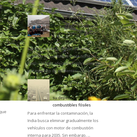
como en el suelo, en dond...
Las huellas de los
derrames de petróleo
continúan dañando el mar
e México
peruano
Seis meses después del derrame
ocurrido en Lobitos, la costa norte de
Perú —la más afectada históricamente
por este tipo de incidentes— ha s...
India apuesta por el etanol
en la gasolina para reducir
su dependencia de
combustibles fósiles
 que
Para enfrentar la contaminación, la
India busca eliminar gradualmente los
vehículos con motor de combustión
interna para 2035. Sin embargo, ...