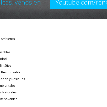
 leas, venos en
Youtube.com/ren
o Ambiental
stibles
sidad
limático
 Responsable
ación y Residuos
Ambientales
s Naturales
 Renovables