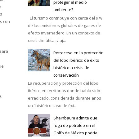
proteger el medio
n
ambiente?
os
El turismo contribuye con cerca del 9 %
ás con
de las emisiones globales de gases de
efecto invernadero. En un contexto de
crisis climática, viaj...
izará
Retroceso en la protección
del lobo ibérico: de éxito
ue
histórico a crisis de
conservación
La recuperación y protección del lobo
ibérico en territorios donde había sido
.
erradicado, considerada durante años
un “histórico caso de éxi...
Sheinbaum admite que
fuga de petróleo en el
Golfo de México podría