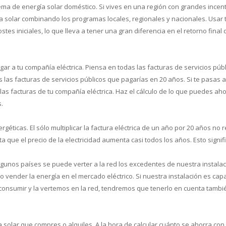
ema de energía solar doméstico. Si vives en una región con grandes incent
a solar combinando los programas locales, regionales y nacionales. Usar
tes iniciales, lo que lleva a tener una gran diferencia en el retorno final 
ar a tu compañía eléctrica. Piensa en todas las facturas de servicios púb
las facturas de servicios públicos que pagarías en 20 años. Si te pasas a
las facturas de tu compañía eléctrica. Haz el cálculo de lo que puedes aho
s.
géticas. El sólo multiplicar la factura eléctrica de un año por 20 años no r
 que el precio de la electricidad aumenta casi todos los años. Esto signif
lgunos países se puede verter a la red los excedentes de nuestra instala
 vender la energía en el mercado eléctrico. Si nuestra instalación es cap
consumir y la vertemos en la red, tendremos que tenerlo en cuenta tambi
a solar que compres o alquiles. A la hora de calcular cuánto se ahorra con 