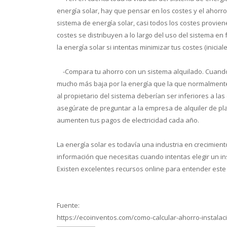
energía solar, hay que pensar en los costes y el ahorro
sistema de energía solar, casi todos los costes provienen
costes se distribuyen a lo largo del uso del sistema 
la energía solar si intentas minimizar tus costes (inicia
-
Compara tu ahorro con un sistema alquilado. Cuando 
mucho más baja por la energía que la que normalmente 
al propietario del sistema deberían ser inferiores a las
asegúrate de preguntar a la empresa de alquiler de pla
aumenten tus pagos de electricidad cada año.
La energía solar es todavía una industria en crecimien
información que necesitas cuando intentas elegir un ins
Existen excelentes recursos online para entender este s
Fuente:
https://ecoinventos.com/como-calcular-ahorro-instalac