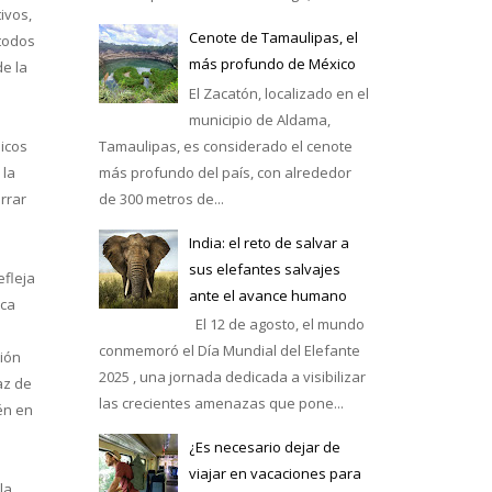
ivos,
Cenote de Tamaulipas, el
 todos
más profundo de México
de la
El Zacatón, localizado en el
municipio de Aldama,
Tamaulipas, es considerado el cenote
licos
más profundo del país, con alrededor
 la
de 300 metros de...
rrar
India: el reto de salvar a
sus elefantes salvajes
efleja
ante el avance humano
ica
El 12 de agosto, el mundo
conmemoró el Día Mundial del Elefante
ción
2025 , una jornada dedicada a visibilizar
az de
las crecientes amenazas que pone...
én en
¿Es necesario dejar de
viajar en vacaciones para
la