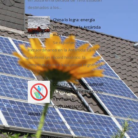
destinados a los...
casa
China lo logra: energía
renovable en la Antártida
más extrema
Se reportan sucesos
extraordinarios en la Antártida. La NASA
confirmó un récord histórico: la
temperatura más baja jamás registrada,
–93,2 °...
CONSEJOS PARA DISMINUIR
EL CONSUMO DE PLÁSTICO
Y EVITAR LA
CONTAMINACIÓN AL
AMBIENTE
El plástico es uno de los principales
contaminantes del ambiente, se puede
notar en la contaminación del agua,