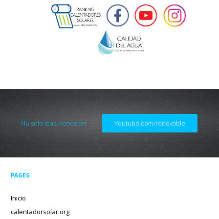
No solo leas, venos en
Youtube.com/renovable
PAGES
Inicio
calentadorsolar.org