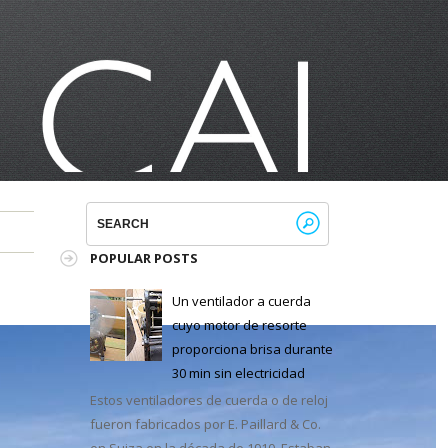
POPULAR POSTS
Un ventilador a cuerda
cuyo motor de resorte
proporciona brisa durante
30 min sin electricidad
Estos ventiladores de cuerda o de reloj
fueron fabricados por E. Paillard & Co.
en Suiza en la década de 1910. Estaban