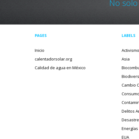
No solo
PAGES
LABELS
Inicio
Activism
calentadorsolar.org
Asia
Calidad de agua en México
Biocombu
Biodiver
Cambio C
Consumo
Contamin
Delitos 
Desastre
Energías
EUA