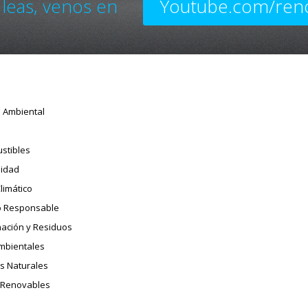
 leas, venos en
Youtube.com/ren
o Ambiental
stibles
sidad
limático
 Responsable
ación y Residuos
Ambientales
s Naturales
 Renovables