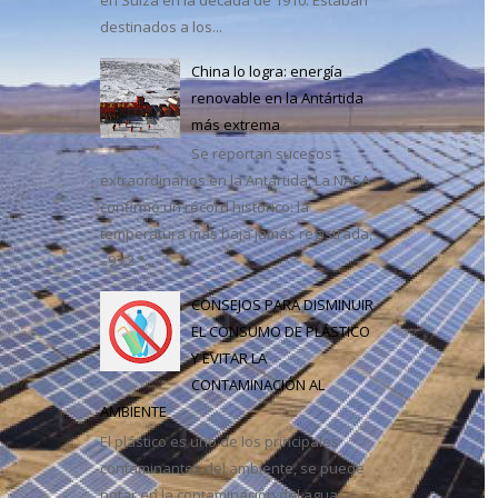
destinados a los...
casa
China lo logra: energía
renovable en la Antártida
más extrema
Se reportan sucesos
extraordinarios en la Antártida. La NASA
confirmó un récord histórico: la
temperatura más baja jamás registrada,
–93,2 °...
CONSEJOS PARA DISMINUIR
EL CONSUMO DE PLÁSTICO
Y EVITAR LA
CONTAMINACIÓN AL
AMBIENTE
El plástico es uno de los principales
contaminantes del ambiente, se puede
notar en la contaminación del agua,