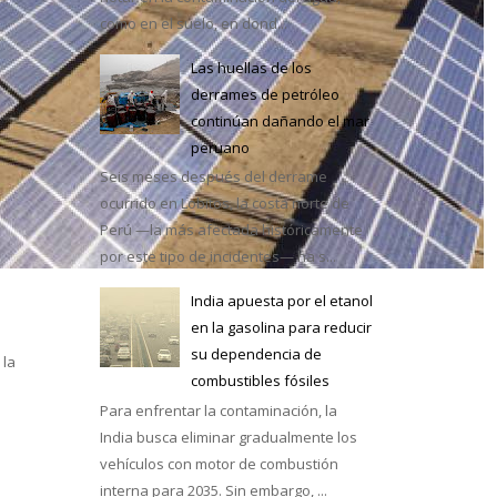
como en el suelo, en dond...
Las huellas de los
derrames de petróleo
continúan dañando el mar
e México
peruano
Seis meses después del derrame
ocurrido en Lobitos, la costa norte de
Perú —la más afectada históricamente
por este tipo de incidentes— ha s...
India apuesta por el etanol
en la gasolina para reducir
su dependencia de
 la
combustibles fósiles
Para enfrentar la contaminación, la
India busca eliminar gradualmente los
vehículos con motor de combustión
interna para 2035. Sin embargo, ...