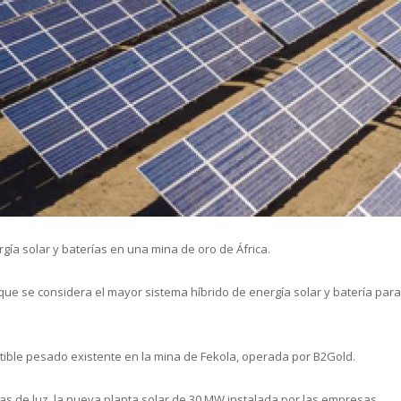
cual es el mejor calentador solar d
gía solar y baterías en una mina de oro de África.
ue se considera el mayor sistema híbrido de energía solar y batería para
tible pesado existente en la mina de Fekola, operada por B2Gold.
ras de luz, la nueva planta solar de 30 MW instalada por las empresas