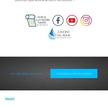
No solo leas, venos en
Youtube.com/renovable
PAGES