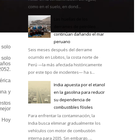
como en el suelo, en dond...
Las huellas de los
derrames de petróleo
continúan dañando el mar
e México
peruano
 solo
Seis meses después del derrame
ocurrido en Lobitos, la costa norte de
 solo
 años
Perú —la más afectada históricamente
2052.
por este tipo de incidentes— ha s...
érica
India apuesta por el etanol
una y
en la gasolina para reducir
su dependencia de
estos
combustibles fósiles
mejor
Para enfrentar la contaminación, la
. Hoy
India busca eliminar gradualmente los
vehículos con motor de combustión
interna para 2035. Sin embargo, ...