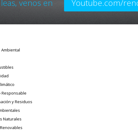
 leas, venos en
Youtube.com/ren
o Ambiental
stibles
sidad
limático
 Responsable
ación y Residuos
Ambientales
s Naturales
 Renovables