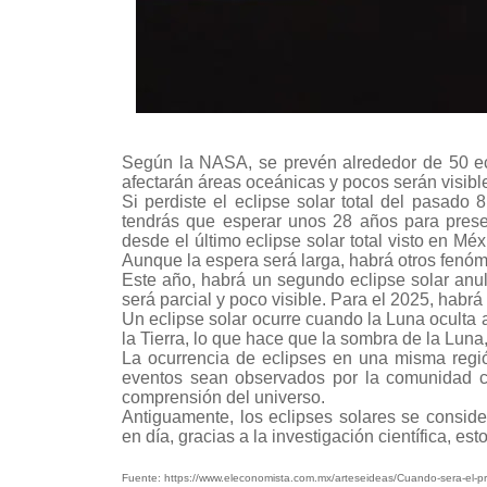
Conoce 
Según la NASA, se prevén alrededor de 50 ec
afectarán áreas oceánicas y pocos serán visibl
Si perdiste el eclipse solar total del pasado
tendrás que esperar unos 28 años para prese
desde el último eclipse solar total visto en Mé
Aunque la espera será larga, habrá otros fenó
Este año, habrá un segundo eclipse solar anul
será parcial y poco visible. Para el 2025, habrá
Un eclipse solar ocurre cuando la Luna oculta a
la Tierra, lo que hace que la sombra de la Lun
La ocurrencia de eclipses en una misma regió
eventos sean observados por la comunidad ci
comprensión del universo.
Antiguamente, los eclipses solares se consi
en día, gracias a la investigación científica, e
Fuente: https://www.eleconomista.com.mx/arteseideas/Cuando-sera-el-pr