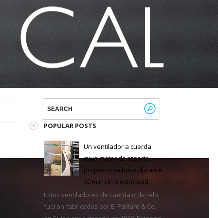
POPULAR POSTS
Un ventilador a cuerda
cuyo motor de resorte
proporciona brisa durante
30 min sin electricidad
Estos ventiladores de cuerda o de reloj
fueron fabricados por E. Paillard & Co.
en Suiza en la década de 1910. Estaban