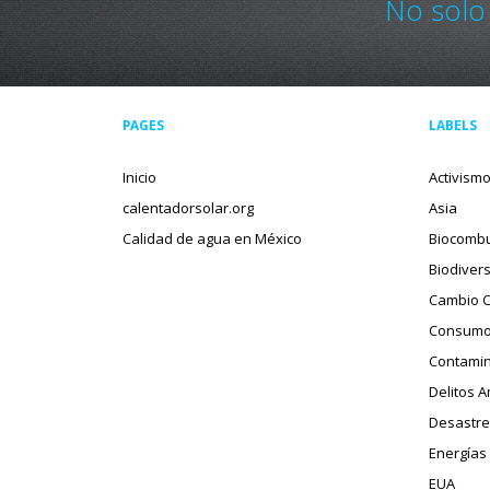
No solo
PAGES
LABELS
Inicio
Activism
calentadorsolar.org
Asia
Calidad de agua en México
Biocombu
Biodiver
Cambio C
Consumo
Contamin
Delitos 
Desastre
Energías
EUA