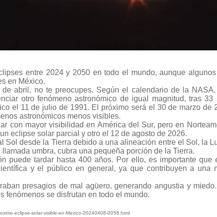
cual es el mejor calentador solar d
lipses entre 2024 y 2050 en todo el mundo, aunque algunos
es en México.
 8 de abril, no te preocupes. Según el calendario de la NASA,
nciar otro fenómeno astronómico de igual magnitud, tras 33
xico el 11 de julio de 1991. El próximo será el 30 de marzo de 
menos astronómicos menos visibles.
ar con mayor visibilidad en América del Sur, pero en Norteam
 un eclipse solar parcial y otro el 12 de agosto de 2026.
l Sol desde la Tierra debido a una alineación entre el Sol, la L
a, llamada umbra, cubra una pequeña porción de la Tierra.
n puede tardar hasta 400 años. Por ello, es importante que 
entífica y el público en general, ya que contribuyen a una 
deraban presagios de mal agüero, generando angustia y miedo
stos fenómenos se disfrutan en todo el mundo.
oximo-eclipse-solar-visible-en-Mexico-20240408-0058.html