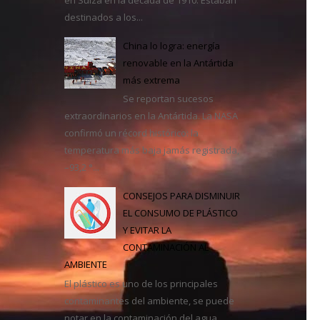
destinados a los...
casa
China lo logra: energía
renovable en la Antártida
más extrema
Se reportan sucesos
extraordinarios en la Antártida. La NASA
confirmó un récord histórico: la
temperatura más baja jamás registrada,
–93,2 °...
CONSEJOS PARA DISMINUIR
EL CONSUMO DE PLÁSTICO
Y EVITAR LA
CONTAMINACIÓN AL
AMBIENTE
El plástico es uno de los principales
contaminantes del ambiente, se puede
notar en la contaminación del agua,