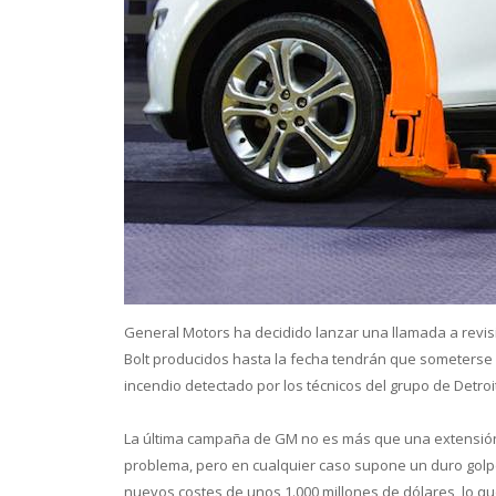
Conoce 
General Motors ha decidido lanzar una llamada a revisi
Bolt producidos hasta la fecha tendrán que someterse a 
incendio detectado por los técnicos del grupo de Detroit
La última campaña de GM no es más que una extensión 
problema, pero en cualquier caso supone un duro golpe
nuevos costes de unos 1.000 millones de dólares, lo que