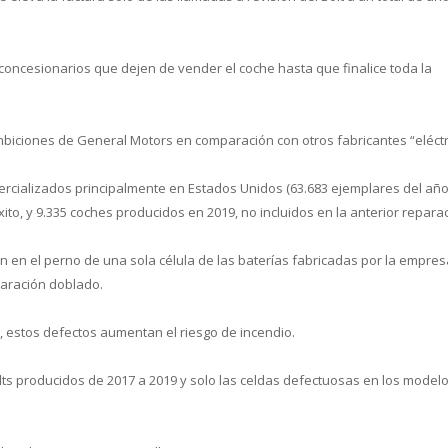
concesionarios que dejen de vender el coche hasta que finalice toda la
mbiciones de General Motors en comparación con otros fabricantes “eléctr
mercializados principalmente en Estados Unidos (63.683 ejemplares del añ
ito, y 9.335 coches producidos en 2019, no incluidos en la anterior reparac
n en el perno de una sola célula de las baterías fabricadas por la empres
aración doblado.
 estos defectos aumentan el riesgo de incendio.
olts producidos de 2017 a 2019 y solo las celdas defectuosas en los model