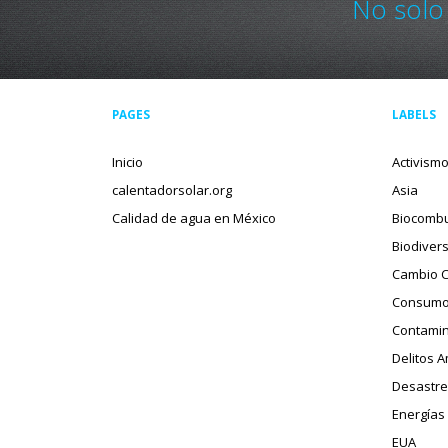
No solo
PAGES
LABELS
Inicio
Activism
calentadorsolar.org
Asia
Calidad de agua en México
Biocombu
Biodiver
Cambio C
Consumo
Contamin
Delitos 
Desastre
Energías
EUA