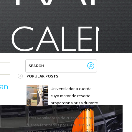
POPULAR POSTS
tan
Un ventilador a cuerda
cuyo motor de resorte
proporciona brisa durante
30 min sin electricidad
Estos ventiladores de cuerda o de reloj
fueron fabricados por E. Paillard & Co.
en Suiza en la década de 1910. Estaban