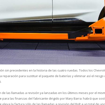
cual es el mejor calentador solar d
ón sin precedentes en la historia de las cuatro ruedas. Todos los Chevrol
reparación para sustituir el paquete de baterías y eliminar así el riesgo
.
de las llamadas a revisión ya lanzadas en los últimos meses por el mis
 para las finanzas del fabricante dirigido por Mary Barra: habrá que sos
 eleva la factura sólo de las llamadas a revisión del Bolt a un total de un