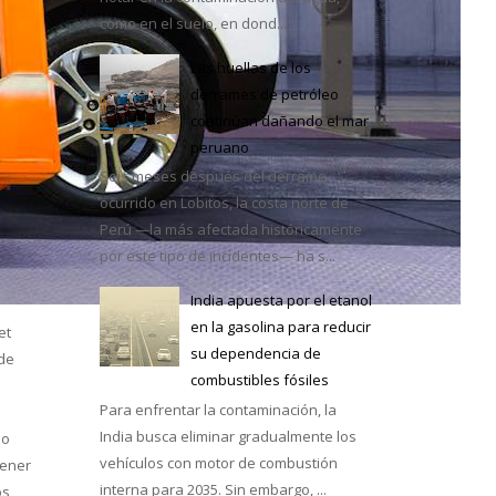
como en el suelo, en dond...
Las huellas de los
derrames de petróleo
continúan dañando el mar
e México
peruano
Seis meses después del derrame
ocurrido en Lobitos, la costa norte de
Perú —la más afectada históricamente
por este tipo de incidentes— ha s...
India apuesta por el etanol
en la gasolina para reducir
et
su dependencia de
 de
combustibles fósiles
Para enfrentar la contaminación, la
India busca eliminar gradualmente los
mo
vehículos con motor de combustión
tener
interna para 2035. Sin embargo, ...
os