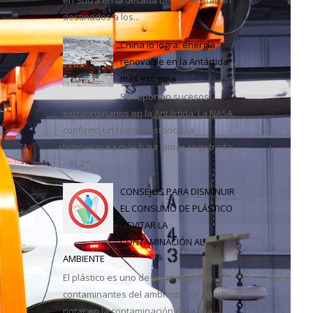
destinados a los...
casa
China lo logra: energía
renovable en la Antártida
más extrema
Se reportan sucesos
extraordinarios en la Antártida. La NASA
confirmó un récord histórico: la
temperatura más baja jamás registrada,
–93,2 °...
CONSEJOS PARA DISMINUIR
EL CONSUMO DE PLÁSTICO
Y EVITAR LA
CONTAMINACIÓN AL
AMBIENTE
El plástico es uno de los principales
contaminantes del ambiente, se puede
notar en la contaminación del agua,