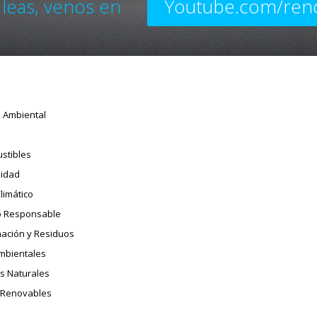
 leas, venos en
Youtube.com/ren
o Ambiental
stibles
sidad
limático
 Responsable
ación y Residuos
Ambientales
s Naturales
 Renovables