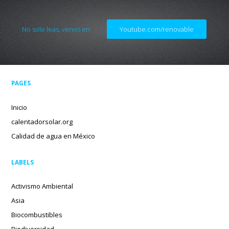
No solo leas, venos en
Youtube.com/renovable
PAGES
Inicio
calentadorsolar.org
Calidad de agua en México
LABELS
Activismo Ambiental
Asia
Biocombustibles