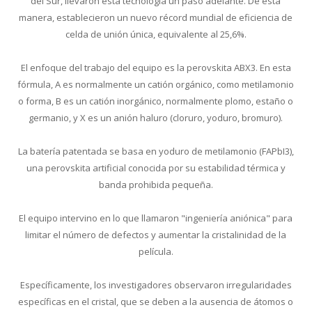
del Sur, llevaron esta tecnología un paso adelante. De esta
manera, establecieron un nuevo récord mundial de eficiencia de
celda de unión única, equivalente al 25,6%.
El enfoque del trabajo del equipo es la perovskita ABX3. En esta
fórmula, A es normalmente un catión orgánico, como metilamonio
o forma, B es un catión inorgánico, normalmente plomo, estaño o
germanio, y X es un anión haluro (cloruro, yoduro, bromuro).
La batería patentada se basa en yoduro de metilamonio (FAPbI3),
una perovskita artificial conocida por su estabilidad térmica y
banda prohibida pequeña.
El equipo intervino en lo que llamaron "ingeniería aniónica" para
limitar el número de defectos y aumentar la cristalinidad de la
película.
Específicamente, los investigadores observaron irregularidades
específicas en el cristal, que se deben a la ausencia de átomos o