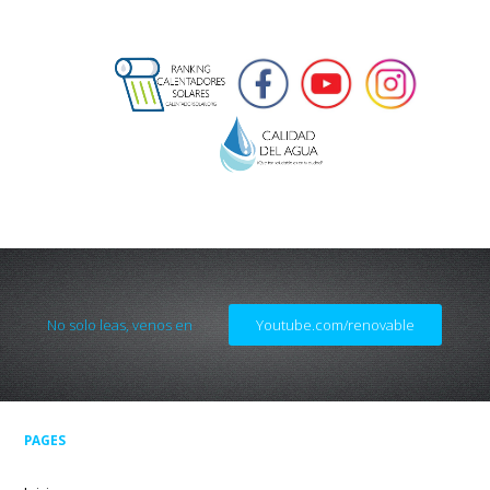
No solo leas, venos en
Youtube.com/renovable
PAGES