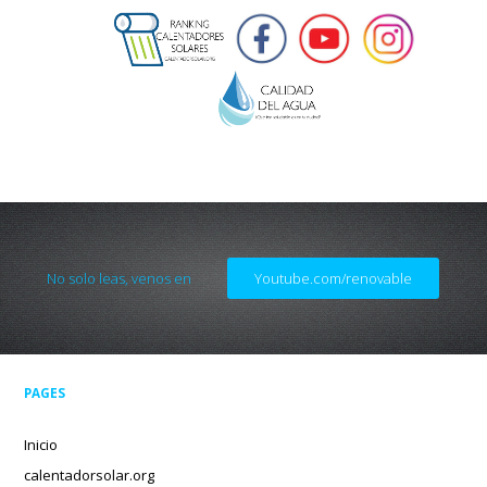
No solo leas, venos en
Youtube.com/renovable
PAGES
Inicio
calentadorsolar.org