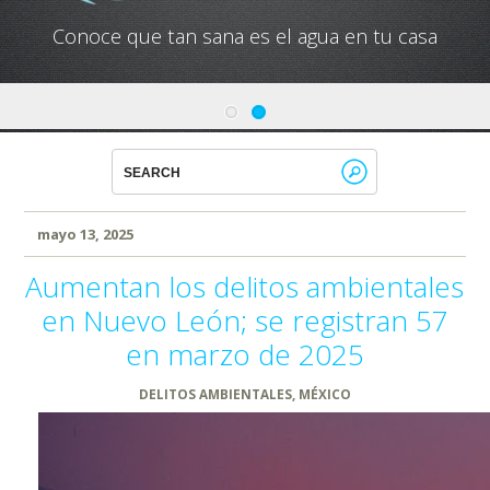
Conoce que tan sana es el agua en tu casa
mayo 13, 2025
Aumentan los delitos ambientales
en Nuevo León; se registran 57
en marzo de 2025
DELITOS AMBIENTALES
,
MÉXICO