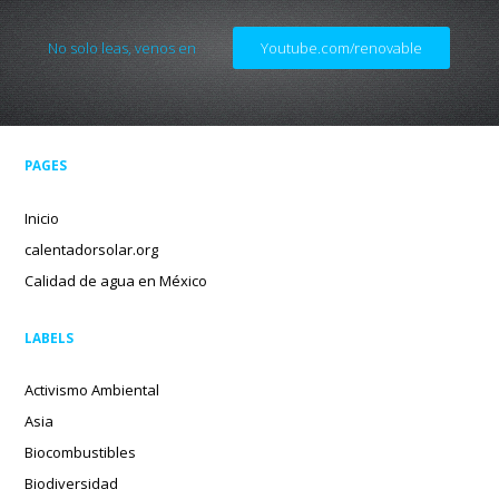
No solo leas, venos en
Youtube.com/renovable
PAGES
Inicio
calentadorsolar.org
Calidad de agua en México
LABELS
Activismo Ambiental
Asia
Biocombustibles
Biodiversidad