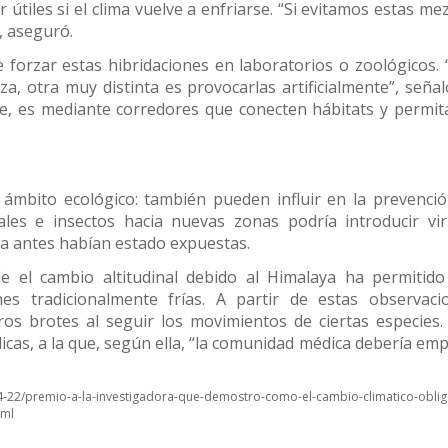
tiles si el clima vuelve a enfriarse. “Si evitamos estas mez
, aseguró.
 forzar estas hibridaciones en laboratorios o zoológicos.
a, otra muy distinta es provocarlas artificialmente”, señal
ste, es mediante corredores que conecten hábitats y permit
ámbito ecológico: también pueden influir en la prevenci
les e insectos hacia nuevas zonas podría introducir vi
a antes habían estado expuestas.
 el cambio altitudinal debido al Himalaya ha permitid
es tradicionalmente frías. A partir de estas observaci
os brotes al seguir los movimientos de ciertas especies
licas, a la que, según ella, “la comunidad médica debería em
4-22/premio-a-la-investigadora-que-demostro-como-el-cambio-climatico-oblig
tml