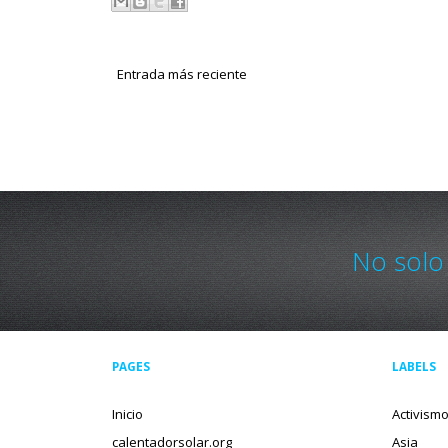
Entrada más reciente
No solo
PAGES
LABELS
Inicio
Activism
calentadorsolar.org
Asia