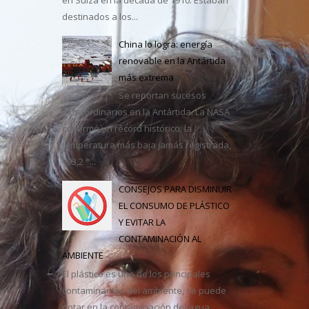
e México
destinados a los...
China lo logra: energía
renovable en la Antártida
más extrema
Se reportan sucesos
extraordinarios en la Antártida. La NASA
confirmó un récord histórico: la
temperatura más baja jamás registrada,
–93,2 °...
CONSEJOS PARA DISMINUIR
EL CONSUMO DE PLÁSTICO
Y EVITAR LA
CONTAMINACIÓN AL
AMBIENTE
El plástico es uno de los principales
contaminantes del ambiente, se puede
notar en la contaminación del agua,