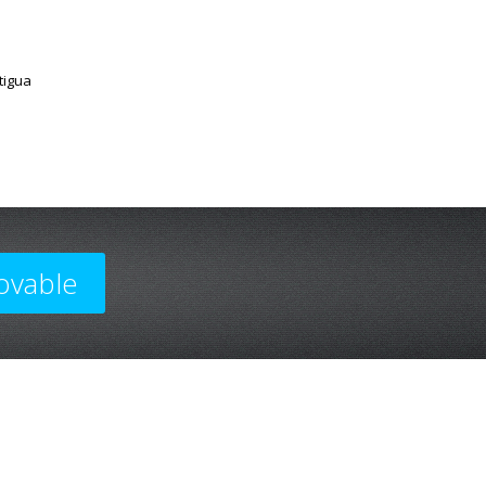
tigua
ovable