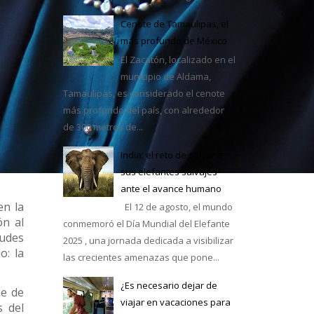
Cenote de Tamaulipas, el
más profundo de México
El Zacatón, localizado en el
municipio de Aldama,
Tamaulipas, es considerado el cenote
más profundo del país, con alrededor
de 300 metros de...
India: el reto de salvar a
e México
sus elefantes salvajes
ante el avance humano
en la
El 12 de agosto, el mundo
ón al
conmemoró el Día Mundial del Elefante
tudes
2025 , una jornada dedicada a visibilizar
o: la
las crecientes amenazas que pone...
¿Es necesario dejar de
he de
viajar en vacaciones para
s del