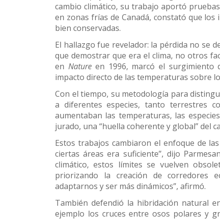
cambio climático, su trabajo aportó pruebas
en zonas frías de Canadá, constató que los i
bien conservadas.
El hallazgo fue revelador: la pérdida no se de
que demostrar que era el clima, no otros fa
en
Nature
en 1996, marcó el surgimiento de
impacto directo de las temperaturas sobre l
Con el tiempo, su metodología para distingui
a diferentes especies, tanto terrestres c
aumentaban las temperaturas, las especies
jurado, una “huella coherente y global” del c
Estos trabajos cambiaron el enfoque de las
ciertas áreas era suficiente”, dijo Parmes
climático, estos límites se vuelven obsol
priorizando la creación de corredores e
adaptarnos y ser más dinámicos”, afirmó.
También defendió la hibridación natural e
ejemplo los cruces entre osos polares y g