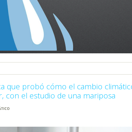
ica que probó cómo el cambio climátic
ar, con el estudio de una mariposa
ÁTICO