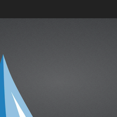
oce que tan sana es el agua en tu 