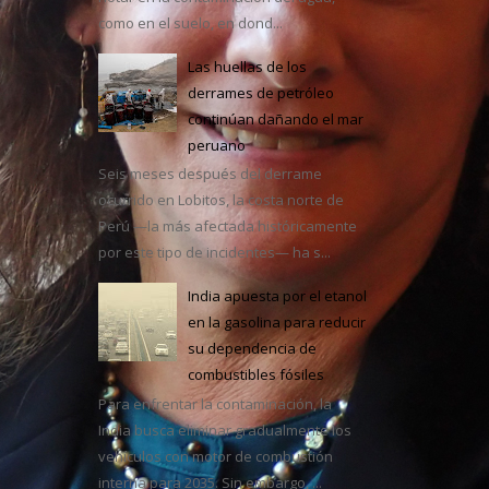
como en el suelo, en dond...
Las huellas de los
derrames de petróleo
continúan dañando el mar
peruano
casa
Seis meses después del derrame
ocurrido en Lobitos, la costa norte de
Perú —la más afectada históricamente
por este tipo de incidentes— ha s...
India apuesta por el etanol
en la gasolina para reducir
su dependencia de
combustibles fósiles
Para enfrentar la contaminación, la
India busca eliminar gradualmente los
vehículos con motor de combustión
interna para 2035. Sin embargo, ...