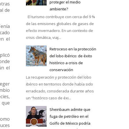
proteger el medio
otras
ambiente?
al de
El turismo contribuye con cerca del 9 %
de las emisiones globales de gases de
Tenía
efecto invernadero. En un contexto de
icado
crisis climática, viaj...
en el
Retroceso en la protección
plicó
del lobo ibérico: de éxito
donde
histórico a crisis de
ún el
conservación
La recuperación y protección del lobo
teger
ibérico en territorios donde había sido
ambio
erradicado, considerada durante años
cies,
un “histórico caso de éxi...
 que
Sheinbaum admite que
fuga de petróleo en el
 como
Golfo de México podría
ruces