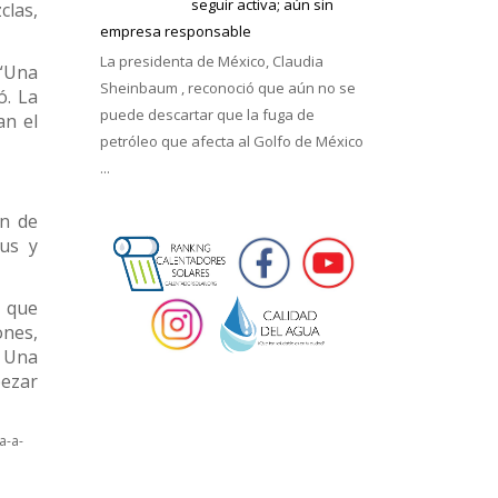
seguir activa; aún sin
clas,
empresa responsable
La presidenta de México, Claudia
 “Una
Sheinbaum , reconoció que aún no se
ó. La
puede descartar que la fuga de
an el
petróleo que afecta al Golfo de México
...
ón de
rus y
o que
ones,
. Una
pezar
a-a-