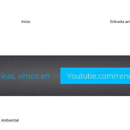
Inicio
Entrada an
 leas, venos en
Youtube.com/ren
o Ambiental