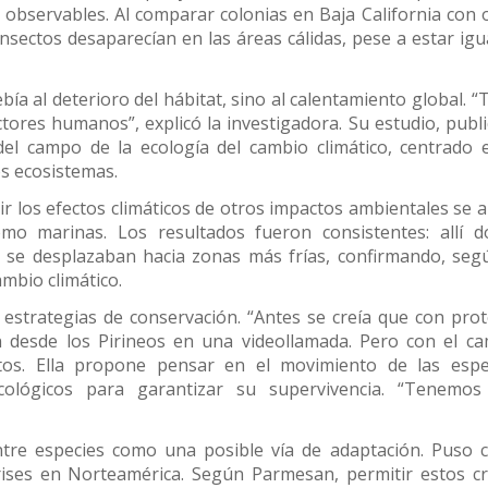
 observables. Al comparar colonias en Baja California con 
nsectos desaparecían en las áreas cálidas, pese a estar igu
bía al deterioro del hábitat, sino al calentamiento global. “
ctores humanos”, explicó la investigadora. Su estudio, publ
l campo de la ecología del cambio climático, centrado 
os ecosistemas.
r los efectos climáticos de otros impactos ambientales se a
omo marinas. Los resultados fueron consistentes: allí 
 se desplazaban hacia zonas más frías, confirmando, seg
ambio climático.
 estrategias de conservación. “Antes se creía que con pro
an desde los Pirineos en una videollamada. Pero con el c
etos. Ella propone pensar en el movimiento de las espe
cológicos para garantizar su supervivencia. “Tenemos
ntre especies como una posible vía de adaptación. Puso
rises en Norteamérica. Según Parmesan, permitir estos c