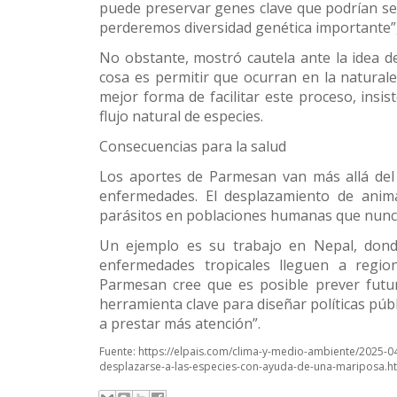
puede preservar genes clave que podrían ser ú
perderemos diversidad genética importante”
No obstante, mostró cautela ante la idea de
cosa es permitir que ocurran en la naturalez
mejor forma de facilitar este proceso, insi
flujo natural de especies.
Consecuencias para la salud
Los aportes de Parmesan van más allá del 
enfermedades. El desplazamiento de anima
parásitos en poblaciones humanas que nunc
Un ejemplo es su trabajo en Nepal, donde
enfermedades tropicales lleguen a region
Parmesan cree que es posible prever futur
herramienta clave para diseñar políticas púb
a prestar más atención”.
Fuente:
https://elpais.com/clima-y-medio-ambiente/2025-0
desplazarse-a-las-especies-con-ayuda-de-una-mariposa.h