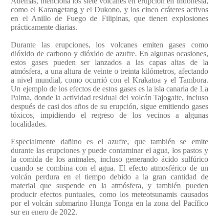
Además, menciona los siete volcanes en erupción en Indonesia,
como el Karangetang y el Dukono, y los cinco cráteres activos
en el Anillo de Fuego de Filipinas, que tienen explosiones
prácticamente diarias.
Durante las erupciones, los volcanes emiten gases como
dióxido de carbono y dióxido de azufre. En algunas ocasiones,
estos gases pueden ser lanzados a las capas altas de la
atmósfera, a una altura de veinte o treinta kilómetros, afectando
a nivel mundial, como ocurrió con el Krakatoa y el Tambora.
Un ejemplo de los efectos de estos gases es la isla canaria de La
Palma, donde la actividad residual del volcán Tajogaite, incluso
después de casi dos años de su erupción, sigue emitiendo gases
tóxicos, impidiendo el regreso de los vecinos a algunas
localidades.
Especialmente dañino es el azufre, que también se emite
durante las erupciones y puede contaminar el agua, los pastos y
la comida de los animales, incluso generando ácido sulfúrico
cuando se combina con el agua. El efecto atmosférico de un
volcán perdura en el tiempo debido a la gran cantidad de
material que suspende en la atmósfera, y también pueden
producir efectos puntuales, como los meteotsunamis causados
por el volcán submarino Hunga Tonga en la zona del Pacífico
sur en enero de 2022.