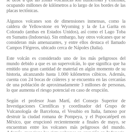
ocupando millones de kilómetros a lo largo de los bordes de las
placas tectónicas.
Algunos volcanes son de dimensiones inmensas, como la
caldera de Yellowstone en Wyoming y la de La Garita en
Colorado (ambas en Estados Unidos), así como el Lago Toba
en Sumatra (Indonesia). Sin embargo, hay otros volcanes que se
consideran más amenazantes, y entre ellos destaca el llamado
Campos Flégreos, ubicado cerca de Nápoles (Italia).
Este volcán es considerado uno de los más peligrosos del
mundo debido a que es un supervolcán, lo que significa que ha
emitido una gran cantidad de material en algún momento de su
historia, alcanzando hasta 1.000 kilómetros cúbicos. Además,
cuenta con 24 bocas de cráteres y se encuentra en las cercanías
de una población de aproximadamente 3 millones de personas,
lo que aumenta el riesgo potencial en caso de erupción.
Según el profesor Joan Martí, del Consejo Superior de
Investigaciones Científicas y coordinador del Grupo de
Vulcanología de Barcelona, el Vesubio en Italia, famoso por
destruir la ciudad romana de Pompeya, y el Popocatépetl en
México, que erupcionó recientemente a finales de mayo, se
encuentran entre los volcanes más peligrosos del mundo.