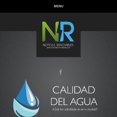
MENU
Conoce que tan sana es el agua en tu casa