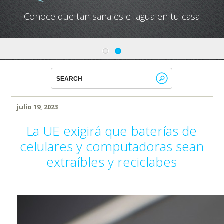
Conoce que tan sana es el agua en tu casa
julio 19, 2023
La UE exigirá que baterías de
celulares y computadoras sean
extraíbles y reciclabes