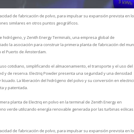
pacidad de fabricación de polvo, para impulsar su expansión prevista en l
nes similares en otros puntos geográficos.
cual es el mejor calentador solar d
de hidrógeno, y Zenith Energy Terminals, una empresa global de
do la asociación para construir la primera planta de fabricación del mu
en el Puerto de Ámsterdam.
so cotidiano, simplificando el almacenamiento, el transporte y el uso del
 red y de reserva. Electriq Powder presenta una seguridad y una densidad
licuado. La liberación del hidrógeno del polvo y su conversión en electric
ta y patentada.
mera planta de Electriq en polvo en la terminal de Zenith Energy en
no verde utilizando energía renovable generada por las turbinas eólicas 
pacidad de fabricación de polvo, para impulsar su expansión prevista en l