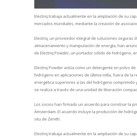
Electriq trabaja actualmente en la ampliación de su ca
mercados mundiales, mediante la creación de asociacio
Conoce 
Electriq, un proveedor integral de soluciones seguras 
almacenamiento y manipulación de energía, han anuncia
de Electriq Powder, un portador sólido de hidrógeno, 
Electriq Powder actúa como un detergente en polvo de u
hidrógeno en aplicaciones de última milla, fuera de la
energética superiores a las del hidrógeno comprimido y 
se realiza a través de una unidad de liberación compac
Los socios han firmado un acuerdo para construir la pri
Ámsterdam. El acuerdo incluye la producción de hidróge
situ de Zenith.
Electriq trabaja actualmente en la ampliación de su ca