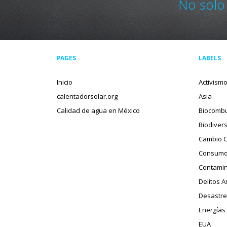
No solo
PAGES
LABELS
Inicio
Activism
calentadorsolar.org
Asia
Calidad de agua en México
Biocombu
Biodiver
Cambio C
Consumo
Contamin
Delitos 
Desastre
Energías
EUA