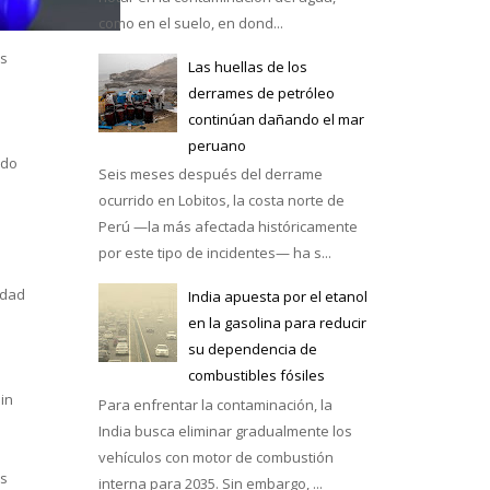
como en el suelo, en dond...
os
Las huellas de los
derrames de petróleo
continúan dañando el mar
e México
peruano
ndo
Seis meses después del derrame
ocurrido en Lobitos, la costa norte de
Perú —la más afectada históricamente
por este tipo de incidentes— ha s...
idad
India apuesta por el etanol
en la gasolina para reducir
su dependencia de
combustibles fósiles
in
Para enfrentar la contaminación, la
India busca eliminar gradualmente los
vehículos con motor de combustión
os
interna para 2035. Sin embargo, ...