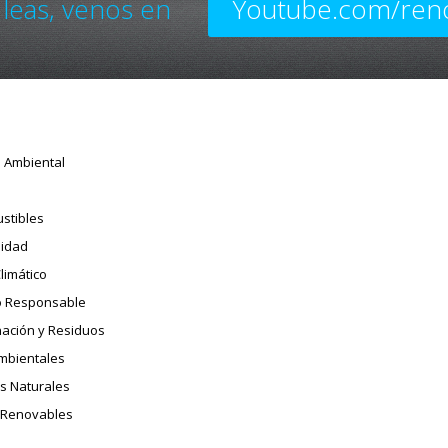
 leas, venos en
Youtube.com/ren
o Ambiental
stibles
sidad
limático
 Responsable
ación y Residuos
Ambientales
s Naturales
 Renovables