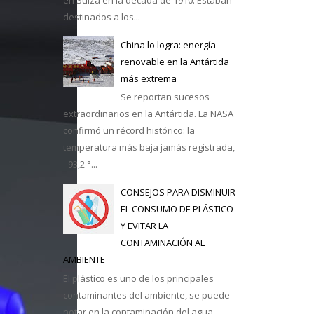
destinados a los...
casa
China lo logra: energía
renovable en la Antártida
más extrema
Se reportan sucesos
extraordinarios en la Antártida. La NASA
confirmó un récord histórico: la
temperatura más baja jamás registrada,
–93,2 °...
CONSEJOS PARA DISMINUIR
EL CONSUMO DE PLÁSTICO
Y EVITAR LA
CONTAMINACIÓN AL
AMBIENTE
El plástico es uno de los principales
contaminantes del ambiente, se puede
notar en la contaminación del agua,