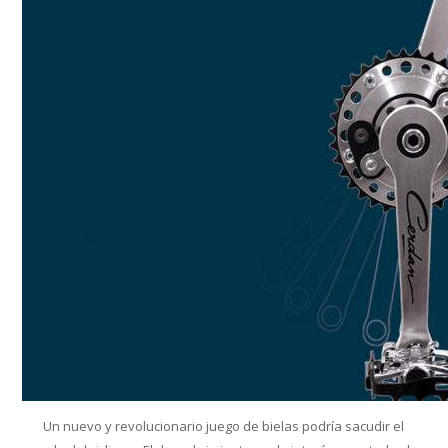
Conoce cual es el mejor calentador solar de
México
Un nuevo y revolucionario juego de bielas podría sacudir el