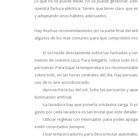
Lo que no se puede medir, no se puede gestionar. De
nuestra factura eléctrica. Tenéis que tener claro que 
y adoptando unos hábitos adecuados.
Hay muchas recomendaciones (en la parte final del artí
algunos de los mas comunes para que comprobéis vosotr
-El sol incide directamente sobre las fachadas y v
interior de nuestra casa. Para mitigarlo, sobre todo en
persianas. Para bajar la temperatura los recomendable
sobre todo, en las horas centrales del día. Hay persi
uso de tu aire acondicionado.
-
Aprovecha la luz del sol. Sube las persianas y apart
iluminación artificial.
-
La lavadora hay que ponerla a máxima carga. Si yo 
gasto por cada lavadora es tan brutal que este detalle
-
Utilizar regletas con interruptor, para poder apag
estén conectados siempre.
-
Usar temporizadores para desconectar automática