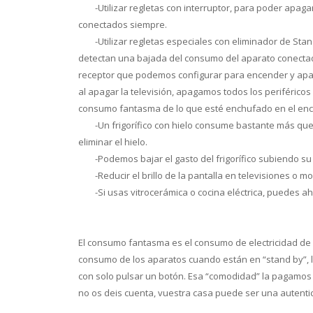
-
Utilizar regletas con interruptor, para poder apa
conectados siempre.
-
Utilizar regletas especiales con eliminador de Sta
detectan una bajada del consumo del aparato conectad
receptor que podemos configurar para encender y apagar
al apagar la televisión, apagamos todos los periférico
consumo fantasma de lo que esté enchufado en el ench
-
Un frigorífico con hielo consume bastante más qu
eliminar el hielo.
-
Podemos bajar el gasto del frigorífico subiendo su
-
Reducir el brillo de la pantalla en televisiones o m
-
Si usas vitrocerámica o cocina eléctrica, puedes a
El consumo fantasma es el consumo de electricidad de 
consumo de los aparatos cuando están en “stand by”, 
con solo pulsar un botón. Esa “comodidad” la pagamo
no os deis cuenta, vuestra casa puede ser una autenti