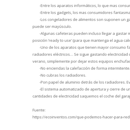
-
Entre los aparatos informáticos, lo que mas consum
-
Entre los gadgets, los mas consumidores fantasma
-
Los congeladores de alimentos son suponen un gas
puede ser mayúsculo.
-
Algunas cafeteras pueden incluso llegar a gasta
posición ‘ready to use’ (para que mantenga el agua cali
-
Uno de los aparatos que tienen mayor consumo fan
radiadores eléctricos… Se sigue gastando electricidad
verano, simplemente por dejar estos equipos enchufados
-
No enciendas la calefacción de forma intermitente
-
No cubras los radiadores.
-
Pon papel de aluminio detrás de los radiadores. Ev
-
El sistema automatizado de apertura y cierre de 
cantidades de electricidad saquemos el coche del garaj
Fuente:
https://ecoinventos.com/que-podemos-hacer-para-reduci