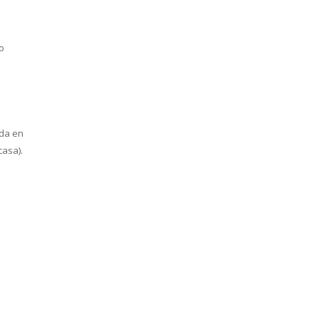
o
ada en
casa).