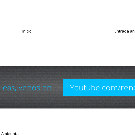
Inicio
Entrada an
 leas, venos en
Youtube.com/ren
o Ambiental