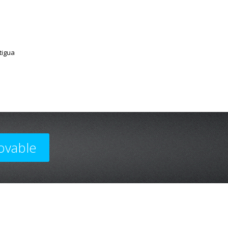
tigua
ovable