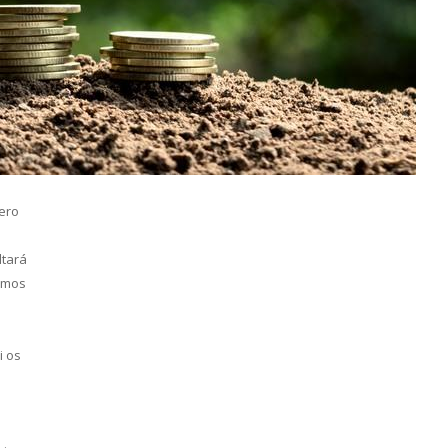
e México
mero
ltará
emos
i os