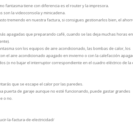
o fantasma tiene con diferencia es el router y la impresora.
s son la videoconsola y minicadena.
to tremendo en nuestra factura, si consigues gestionarlos bien, el ahorr
r más apagadas que preparando café, cuando se las deja muchas horas en
ente).
tasma son los equipos de aire acondicionado, las bombas de calor, los
 con el aire acondicionado apagado en invierno o con la calefacción apag
 (o no bajar el interruptor correspondiente en el cuadro eléctrico de la 
.
itarás que se escape el calor por las paredes.
una puerta de garaje aunque no esté funcionando, puede gastar grandes
e o no.
r-la-factura-de-electricidad/