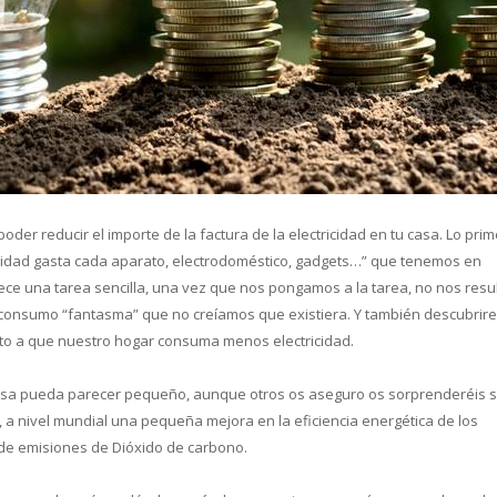
cual es el mejor calentador solar d
r reducir el importe de la factura de la electricidad en tu casa. Lo pri
cidad gasta cada aparato, electrodoméstico, gadgets…” que tenemos en
rece una tarea sencilla, una vez que nos pongamos a la tarea, no nos resu
consumo “fantasma” que no creíamos que existiera. Y también descubrir
to a que nuestro hogar consuma menos electricidad.
sa pueda parecer pequeño, aunque otros os aseguro os sorprenderéis s
, a nivel mundial una pequeña mejora en la eficiencia energética de los
de emisiones de Dióxido de carbono.