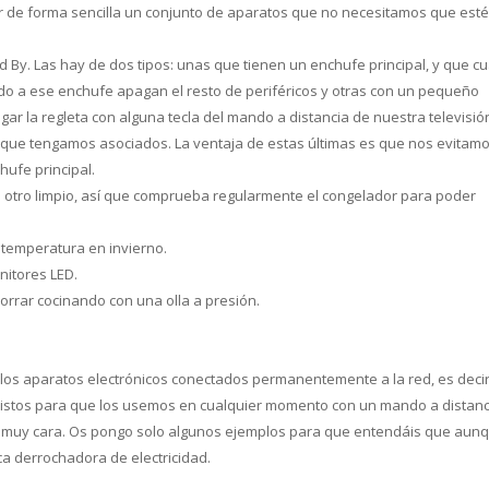
gar de forma sencilla un conjunto de aparatos que no necesitamos que est
nd By. Las hay de dos tipos: unas que tienen un enchufe principal, y que 
o a ese enchufe apagan el resto de periféricos y otras con un pequeño
 la regleta con alguna tecla del mando a distancia de nuestra televisión
s que tengamos asociados. La ventaja de estas últimas es que nos evitamo
ufe principal.
e otro limpio, así que comprueba regularmente el congelador para poder
 temperatura en invierno.
onitores LED.
horrar cocinando con una olla a presión.
los aparatos electrónicos conectados permanentemente a la red, es decir,
listos para que los usemos en cualquier momento con un mando a distanc
s muy cara. Os pongo solo algunos ejemplos para que entendáis que aun
ca derrochadora de electricidad.