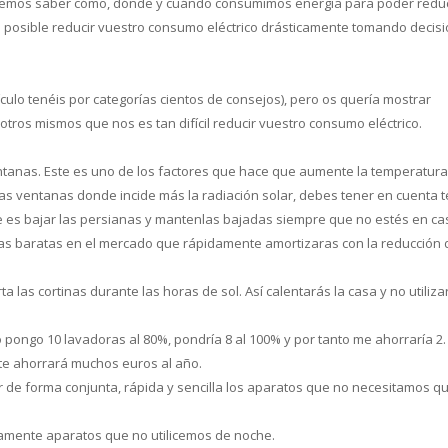
bemos saber cómo, dónde y cuándo consumimos energía para poder reduc
es posible reducir vuestro consumo eléctrico drásticamente tomando decis
culo tenéis por categorías cientos de consejos), pero os quería mostrar
os mismos que nos es tan difícil reducir vuestro consumo eléctrico.
entanas. Este es uno de los factores que hace que aumente la temperatura
 las ventanas donde incide más la radiación solar, debes tener en cuenta 
 es bajar las persianas y mantenlas bajadas siempre que no estés en cas
anas baratas en el mercado que rápidamente amortizaras con la reducción 
a las cortinas durante las horas de sol. Así calentarás la casa y no utiliza
pongo 10 lavadoras al 80%, pondría 8 al 100% y por tanto me ahorraría 2. 
 te ahorrará muchos euros al año.
ar de forma conjunta, rápida y sencilla los aparatos que no necesitamos q
mente aparatos que no utilicemos de noche.