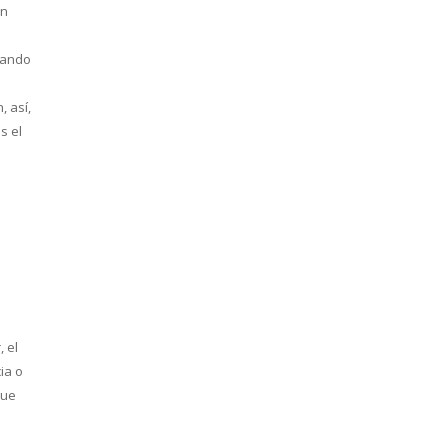
én
cuando
, así,
s el
 el
ia o
que