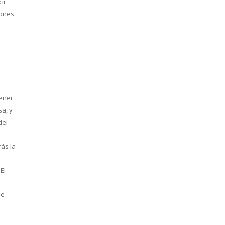
ir
iones
tener
a, y
del
rás la
El
ue