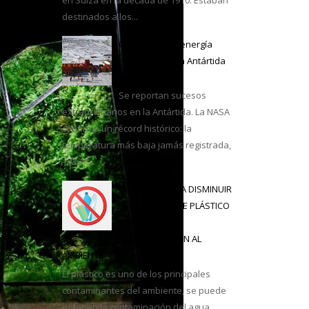
destinados a los...
casa
China lo logra: energía
renovable en la Antártida
más extrema
Se reportan sucesos
extraordinarios en la Antártida. La NASA
confirmó un récord histórico: la
temperatura más baja jamás registrada,
–93,2 °...
CONSEJOS PARA DISMINUIR
EL CONSUMO DE PLÁSTICO
Y EVITAR LA
CONTAMINACIÓN AL
AMBIENTE
El plástico es uno de los principales
contaminantes del ambiente, se puede
notar en la contaminación del agua,