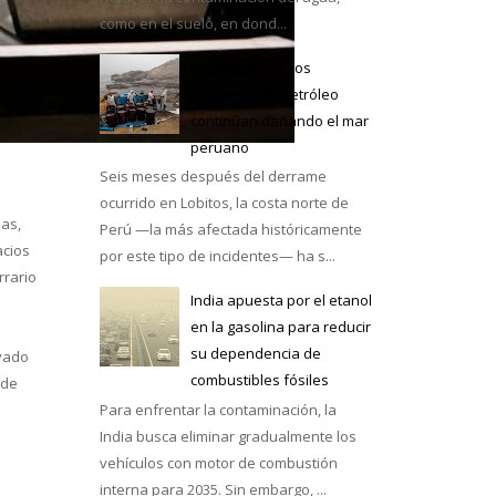
como en el suelo, en dond...
Las huellas de los
derrames de petróleo
continúan dañando el mar
e México
peruano
Seis meses después del derrame
ocurrido en Lobitos, la costa norte de
nas,
Perú —la más afectada históricamente
acios
por este tipo de incidentes— ha s...
rrario
India apuesta por el etanol
en la gasolina para reducir
su dependencia de
ivado
combustibles fósiles
 de
Para enfrentar la contaminación, la
India busca eliminar gradualmente los
vehículos con motor de combustión
interna para 2035. Sin embargo, ...