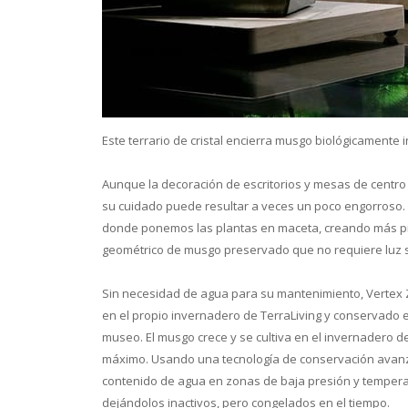
Conoce 
Este terrario de cristal encierra musgo biológicamente 
Aunque la decoración de escritorios y mesas de centro
su cuidado puede resultar a veces un poco engorroso. 
donde ponemos las plantas en maceta, creando más prob
geométrico de musgo preservado que no requiere luz s
Sin necesidad de agua para su mantenimiento, Vertex Ze
en el propio invernadero de TerraLiving y conservado e
museo. El musgo crece y se cultiva en el invernadero d
máximo. Usando una tecnología de conservación avanz
contenido de agua en zonas de baja presión y tempera
dejándolos inactivos, pero congelados en el tiempo.