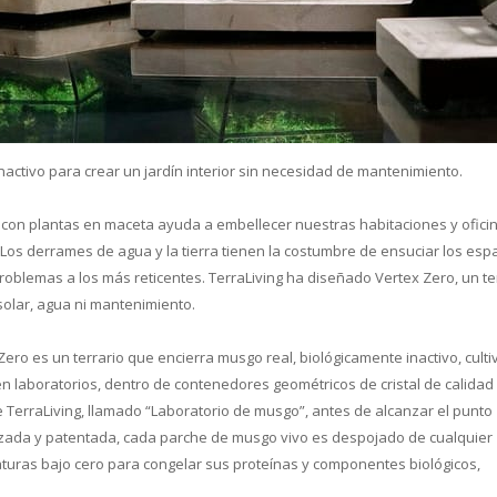
cual es el mejor calentador solar d
inactivo para crear un jardín interior sin necesidad de mantenimiento.
 con plantas en maceta ayuda a embellecer nuestras habitaciones y ofici
Los derrames de agua y la tierra tienen la costumbre de ensuciar los esp
lemas a los más reticentes. TerraLiving ha diseñado Vertex Zero, un te
olar, agua ni mantenimiento.
ro es un terrario que encierra musgo real, biológicamente inactivo, cult
n laboratorios, dentro de contenedores geométricos de cristal de calidad
e TerraLiving, llamado “Laboratorio de musgo”, antes de alcanzar el punto
ada y patentada, cada parche de musgo vivo es despojado de cualquier
turas bajo cero para congelar sus proteínas y componentes biológicos,