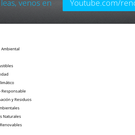
 leas, venos en
Youtube.com/ren
o Ambiental
stibles
sidad
limático
 Responsable
ación y Residuos
Ambientales
s Naturales
 Renovables