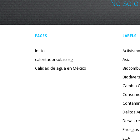
No solo
PAGES
LABELS
Inicio
Activism
calentadorsolar.org
Asia
Calidad de agua en México
Biocombu
Biodiver
Cambio C
Consumo
Contamin
Delitos 
Desastre
Energías
EUA