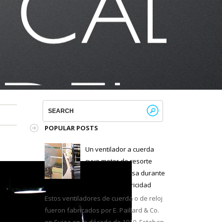
POPULAR POSTS
Un ventilador a cuerda
cuyo motor de resorte
proporciona brisa durante
30 min sin electricidad
Estos ventiladores de cuerda o de reloj
fueron fabricados por E. Paillard & Co.
en Suiza en la década de 1910. Estaban