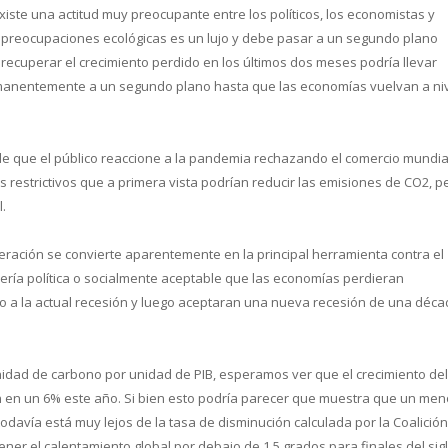
ste una actitud muy preocupante entre los políticos, los economistas y
s preocupaciones ecológicas es un lujo y debe pasar a un segundo plano
recuperar el crecimiento perdido en los últimos dos meses podría llevar
rmanentemente a un segundo plano hasta que las economías vuelvan a ni
e que el público reaccione a la pandemia rechazando el comercio mundial
 restrictivos que a primera vista podrían reducir las emisiones de CO2, p
.
peración se convierte aparentemente en la principal herramienta contra el
sería política o socialmente aceptable que las economías perdieran
o a la actual recesión y luego aceptaran una nueva recesión de una déc
idad de carbono por unidad de PIB, esperamos ver que el crecimiento del
 en un 6% este año. Si bien esto podría parecer que muestra que un men
odavía está muy lejos de la tasa de disminución calculada por la Coalición
er el calentamiento global por debajo de 1,5 grados para finales del sigl