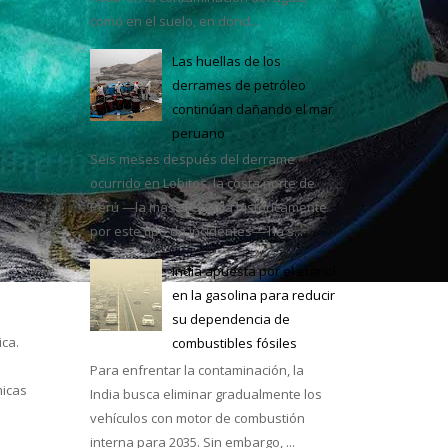
como en el suelo, en dond...
Las huellas de los
derrames de petróleo
continúan dañando el mar
e México
peruano
Seis meses después del derrame
ocurrido en Lobitos, la costa norte de
Perú —la más afectada históricamente
por este tipo de incidentes— ha s...
India apuesta por el etanol
en la gasolina para reducir
su dependencia de
ica.
combustibles fósiles
e
Para enfrentar la contaminación, la
micas
India busca eliminar gradualmente los
vehículos con motor de combustión
interna para 2035. Sin embargo, ...