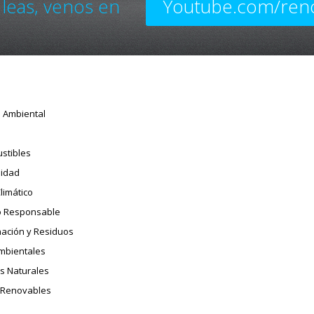
 leas, venos en
Youtube.com/ren
o Ambiental
stibles
sidad
limático
 Responsable
ación y Residuos
Ambientales
s Naturales
 Renovables