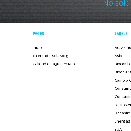
No solo
PAGES
LABELS
Inicio
Activism
calentadorsolar.org
Asia
Calidad de agua en México
Biocombu
Biodiver
Cambio C
Consumo
Contamin
Delitos 
Desastre
Energías
EUA