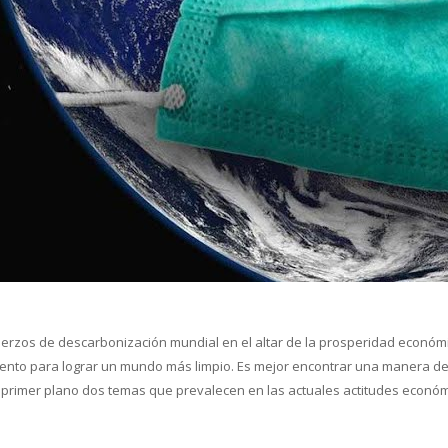
cual es el mejor calentador solar d
uerzos de descarbonización mundial en el altar de la prosperidad económ
iento para lograr un mundo más limpio. Es mejor encontrar una manera d
n primer plano dos temas que prevalecen en las actuales actitudes econó