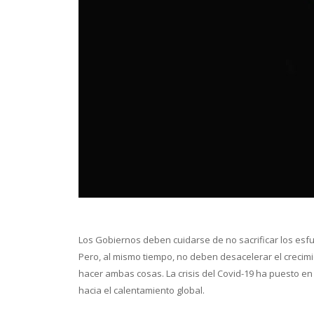
Conoce 
Los Gobiernos deben cuidarse de no sacrificar los esf
Pero, al mismo tiempo, no deben desacelerar el crecim
hacer ambas cosas. La crisis del Covid-19 ha puesto e
hacia el calentamiento global.