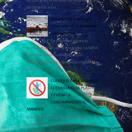
destinados a los...
casa
China lo logra: energía
renovable en la Antártida
más extrema
Se reportan sucesos
extraordinarios en la Antártida. La NASA
confirmó un récord histórico: la
temperatura más baja jamás registrada,
–93,2 °...
CONSEJOS PARA DISMINUIR
EL CONSUMO DE PLÁSTICO
Y EVITAR LA
CONTAMINACIÓN AL
AMBIENTE
El plástico es uno de los principales
contaminantes del ambiente, se puede
notar en la contaminación del agua,