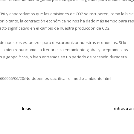
3% y esperaríamos que las emisiones de CO2 se recuperen, como lo hici
 Por lo tanto, la contracción económica no nos ha dado más tiempo para re
pacto significativo en el cambio de nuestra producción de CO2.
 de nuestros esfuerzos para descarbonizar nuestras economías. Si lo
o bien renunciamos a frenar el calentamiento global y aceptamos los
 y geopolíticos, o bien entramos en un período de recesión duradera.
0606066/06/20/No-debemos-sacrificar-el-medio-ambiente.html
Inicio
Entrada an