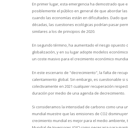
En primer lugar, esta emergencia ha demostrado que exi
posiblemente el público en general de que abordar la
cuando las economías están en dificultades. Dado que 
décadas, las cuestiones ecológicas podrían pasar pe
similares a los de principios de 2020.
En segundo término, ha aumentado el riesgo opuesto d
globalización, y en su lugar adopte modelos económicos
un coste masivo para el crecimiento económico mundial
En este escenario de "decrecimiento", la falta de recu
calentamiento global. Sin embargo, es cuestionable si 
colectivamente en 2021 cualquier recuperación respect
duración por medio de una agenda de decrecimiento.
Si consideramos la intensidad de carbono como una un
mundial muestre que las emisiones de CO2 disminuyen
crecimiento mundial es mejor para el medio ambiente, t
Mundial de Inversores (GIC) como necesaria para manten