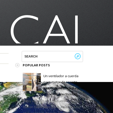
POPULAR POSTS
Un ventilador a cuerda
cuyo motor de resorte
proporciona brisa durante
30 min sin electricidad
Estos ventiladores de cuerda o de reloj
fueron fabricados por E. Paillard & Co.
en Suiza en la década de 1910. Estaban