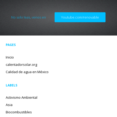
No solo leas, venos en
Youtube.com/renovable
PAGES
Inicio
calentadorsolar.org
Calidad de agua en México
LABELS
Activismo Ambiental
Asia
Biocombustibles