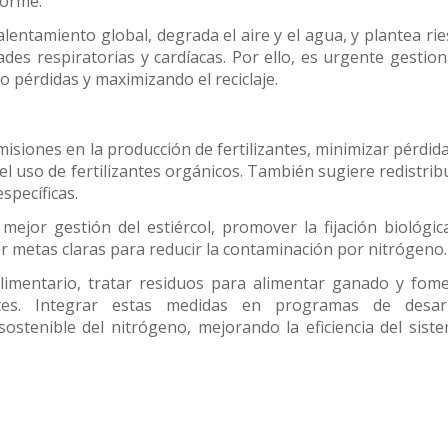
forme.
calentamiento global, degrada el aire y el agua, y plantea ri
s respiratorias y cardíacas. Por ello, es urgente gestion
 pérdidas y maximizando el reciclaje.
isiones en la producción de fertilizantes, minimizar pérdid
l uso de fertilizantes orgánicos. También sugiere redistribu
specíficas.
jor gestión del estiércol, promover la fijación biológic
 metas claras para reducir la contaminación por nitrógeno.
alimentario, tratar residuos para alimentar ganado y fom
entes. Integrar estas medidas en programas de desarr
ostenible del nitrógeno, mejorando la eficiencia del sist