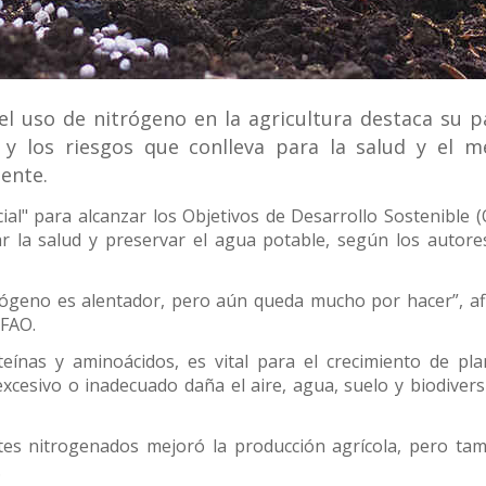
el uso de nitrógeno en la agricultura destaca su p
cual es el mejor calentador solar d
 y los riesgos que conlleva para la salud y el m
ente.
cial" para alcanzar los Objetivos de Desarrollo Sostenible 
r la salud y preservar el agua potable, según los autore
itrógeno es alentador, pero aún queda mucho por hacer”, a
 FAO.
eínas y aminoácidos, es vital para el crecimiento de pla
cesivo o inadecuado daña el aire, agua, suelo y biodivers
antes nitrogenados mejoró la producción agrícola, pero ta
.