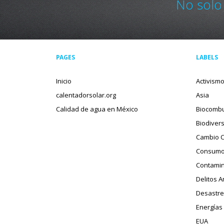
No solo
PAGES
LABELS
Inicio
Activism
calentadorsolar.org
Asia
Calidad de agua en México
Biocombu
Biodiver
Cambio C
Consumo
Contamin
Delitos 
Desastre
Energías
EUA