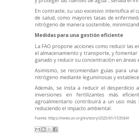
y proteger las fuentes de agua”, señala el in
En contraste, su uso excesivo intensifica el 
de salud, como mayores tasas de enfermedade
nitrógeno de manera sostenible, minimizando
Medidas para una gestión eficiente
La FAO propone acciones como reducir las em
el almacenamiento y transporte, y fomentar e
ganado y reducir su concentración en áreas e
Asimismo, se recomiendan guías para una me
nitrógeno mediante leguminosas y establecer
Además, se insta a reducir el desperdicio 
inversiones en fertilizantes más efici
agroalimentario contribuirá a un uso más s
reduciendo el impacto ambiental.
Fuente:
https://news.un.org/es/story/2025/01/1535841