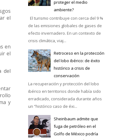
proteger el medio
ambiente?
esgos
ar el
El turismo contribuye con cerca del 9 %
de las emisiones globales de gases de
efecto invernadero. En un contexto de
crisis climática, viaj...
as en
ir el
Retroceso en la protección
del lobo ibérico: de éxito
histórico a crisis de
a del
conservación
La recuperación y protección del lobo
entar
ibérico en territorios donde había sido
ollo
erradicado, considerada durante años
ema y
un “histórico caso de éxi...
Sheinbaum admite que
fuga de petróleo en el
Golfo de México podría