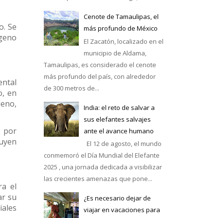
Cenote de Tamaulipas, el
o. Se
más profundo de México
ógeno
El Zacatón, localizado en el
municipio de Aldama,
Tamaulipas, es considerado el cenote
más profundo del país, con alrededor
ental
de 300 metros de...
o, en
geno,
India: el reto de salvar a
sus elefantes salvajes
 por
ante el avance humano
buyen
El 12 de agosto, el mundo
conmemoró el Día Mundial del Elefante
2025 , una jornada dedicada a visibilizar
las crecientes amenazas que pone...
ra el
ar su
¿Es necesario dejar de
iales
viajar en vacaciones para