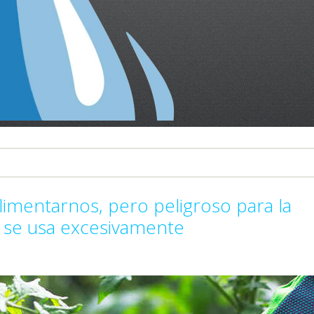
alimentarnos, pero peligroso para la
i se usa excesivamente