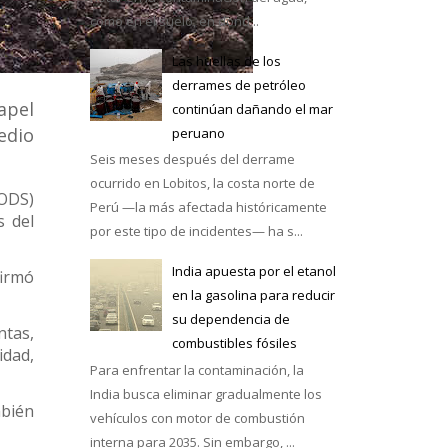
como en el suelo, en dond...
Las huellas de los
derrames de petróleo
apel
continúan dañando el mar
e México
edio
peruano
Seis meses después del derrame
ocurrido en Lobitos, la costa norte de
(ODS)
Perú —la más afectada históricamente
s del
por este tipo de incidentes— ha s...
India apuesta por el etanol
firmó
en la gasolina para reducir
su dependencia de
ntas,
combustibles fósiles
idad,
Para enfrentar la contaminación, la
India busca eliminar gradualmente los
mbién
vehículos con motor de combustión
interna para 2035. Sin embargo, ...