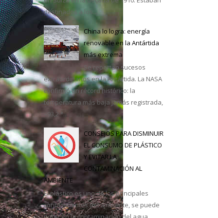
destinados a los...
casa
China lo logra: energía
renovable en la Antártida
más extrema
Se reportan sucesos
extraordinarios en la Antártida. La NASA
confirmó un récord histórico: la
temperatura más baja jamás registrada,
–93,2 °...
CONSEJOS PARA DISMINUIR
EL CONSUMO DE PLÁSTICO
Y EVITAR LA
CONTAMINACIÓN AL
AMBIENTE
El plástico es uno de los principales
contaminantes del ambiente, se puede
notar en la contaminación del agua,