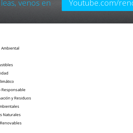
 leas, venos en
Youtube.com/ren
o Ambiental
stibles
sidad
limático
 Responsable
ación y Residuos
Ambientales
s Naturales
 Renovables