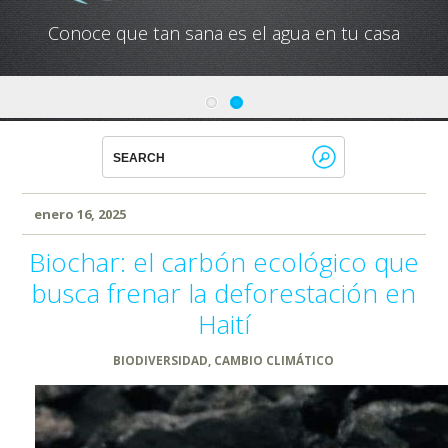
Conoce que tan sana es el agua en tu casa
enero 16, 2025
Biochar: el carbón ecológico que
busca frenar la deforestación en
Haití
BIODIVERSIDAD
,
CAMBIO CLIMÁTICO