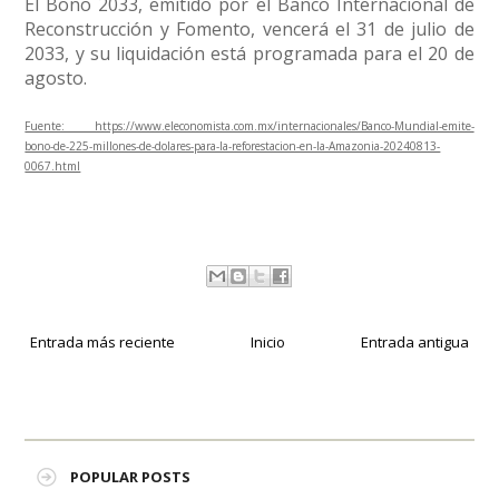
El Bono 2033, emitido por el Banco Internacional de
Reconstrucción y Fomento, vencerá el 31 de julio de
2033, y su liquidación está programada para el 20 de
agosto.
Fuente: https://www.eleconomista.com.mx/internacionales/Banco-Mundial-emite-
bono-de-225-millones-de-dolares-para-la-reforestacion-en-la-Amazonia-20240813-
0067.html
Entrada más reciente
Inicio
Entrada antigua
POPULAR POSTS