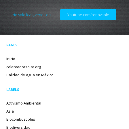
No solo leas, venos en
Youtube.com/renovable
PAGES
Inicio
calentadorsolar.org
Calidad de agua en México
LABELS
Activismo Ambiental
Asia
Biocombustibles
Biodiversidad