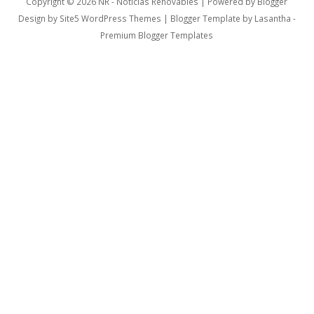
Copyright ©
2026
NR - Noticias Renovables
| Powered by
Blogger
Design by
Site5 WordPress Themes
| Blogger Template by
Lasantha
-
Premium Blogger Templates