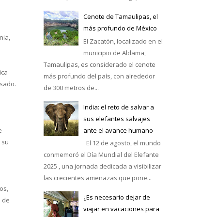
Cenote de Tamaulipas, el
más profundo de México
nia,
El Zacatón, localizado en el
municipio de Aldama,
Tamaulipas, es considerado el cenote
ica
más profundo del país, con alrededor
asado.
de 300 metros de...
India: el reto de salvar a
e México
sus elefantes salvajes
ante el avance humano
e
 su
El 12 de agosto, el mundo
n
conmemoró el Día Mundial del Elefante
2025 , una jornada dedicada a visibilizar
las crecientes amenazas que pone...
os,
¿Es necesario dejar de
o de
viajar en vacaciones para