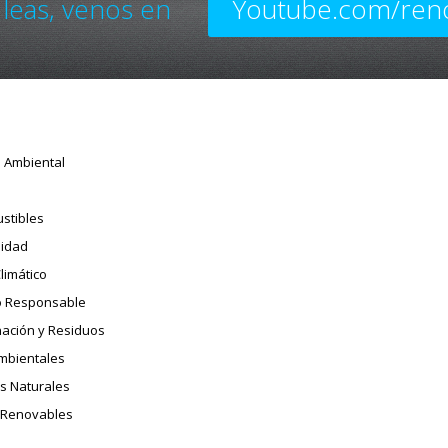
 leas, venos en
Youtube.com/ren
o Ambiental
stibles
sidad
limático
 Responsable
ación y Residuos
Ambientales
s Naturales
 Renovables