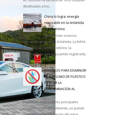
e México
destinados a los...
China lo logra: energía
renovable en la Antártida
más extrema
Se reportan sucesos
extraordinarios en la Antártida. La NASA
confirmó un récord histórico: la
temperatura más baja jamás registrada,
–93,2 °...
CONSEJOS PARA DISMINUIR
EL CONSUMO DE PLÁSTICO
Y EVITAR LA
CONTAMINACIÓN AL
AMBIENTE
El plástico es uno de los principales
contaminantes del ambiente, se puede
notar en la contaminación del agua,