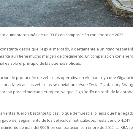
nero aumentaron más de un 900% en comparación con enero de 2022.
oce que tan sana es el agua en tu 
constante desde que llegó al mercado, y ciertamente a un ritmo respetabl
 marca aún tiene mucho margen de crecimiento. En comparación con ener
al es solo el principio de las buenas noticias.
lación de producción de vehículos operativa en Alemania, ya que Gigafact
zar a fabricar. Los vehículos se enviaban desde Tesla Gigafactory Shang
mpresa para el mercado europeo, ya que Giga Berlín no recibiría la aprob
 ventas fueron bastante típicas, lo que demuestra lo lejos que ha llegad
argado del seguimiento de los vehículos matriculados, Tesla vendió 4.241
crecimiento de más del 900% en comparación con enero de 2022. La KBA s