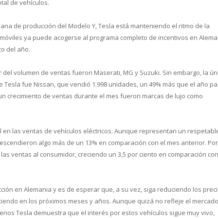
tal de vehículos.
ana de producción del Modelo Y, Tesla está manteniendo el ritmo de la
móviles ya puede acogerse al programa completo de incentivos en Alema
o del año.
 del volumen de ventas fueron Maserati, MG y Suzuki. Sin embargo, la ún
e Tesla fue Nissan, que vendió 1.998 unidades, un 49% más que el año p
n crecimiento de ventas durante el mes fueron marcas de lujo como
cual es el mejor calentador solar d
 en las ventas de vehículos eléctricos. Aunque representan un respetabl
 descendieron algo más de un 13% en comparación con el mes anterior. Por
n las ventas al consumidor, creciendo un 3,5 por ciento en comparación co
ón en Alemania y es de esperar que, a su vez, siga reduciendo los preci
iendo en los próximos meses y años. Aunque quizá no refleje el mercad
 menos Tesla demuestra que el interés por estos vehículos sigue muy vivo,