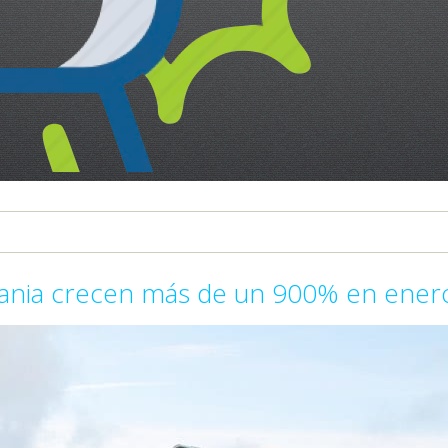
mania crecen más de un 900% en ener