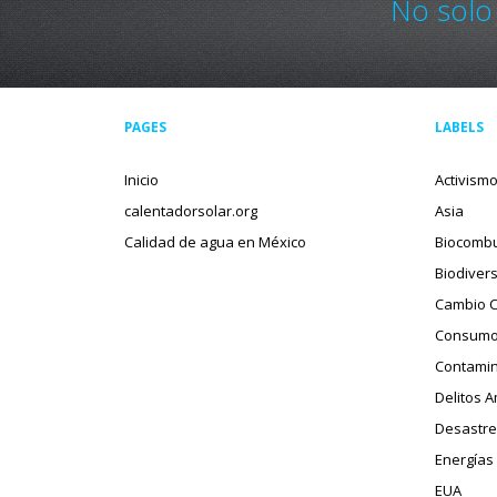
No solo
PAGES
LABELS
Inicio
Activism
calentadorsolar.org
Asia
Calidad de agua en México
Biocombu
Biodiver
Cambio C
Consumo
Contamin
Delitos 
Desastre
Energías
EUA