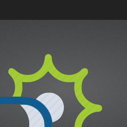
oce que tan sana es el agua en tu 