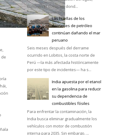
como en el suelo, en dond...
Las huellas de los
derrames de petróleo
continúan dañando el mar
peruano
casa
Seis meses después del derrame
e,
ocurrido en Lobitos, la costa norte de
o de
Perú —la más afectada históricamente
por este tipo de incidentes— ha s...
oría
India apuesta por el etanol
hái,
en la gasolina para reducir
ación
su dependencia de
combustibles fósiles
Para enfrentar la contaminación, la
o
India busca eliminar gradualmente los
vehículos con motor de combustión
eñala
interna para 2035. Sin embargo, ...