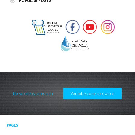
POPULAR POSTS
No solo leas, venos en
Youtube.com/renovable
PAGES