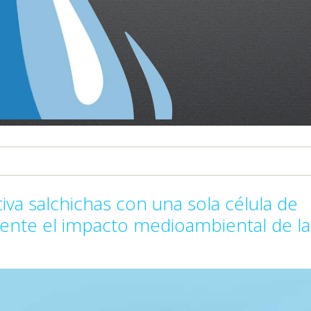
va salchichas con una sola célula de
ente el impacto medioambiental de la