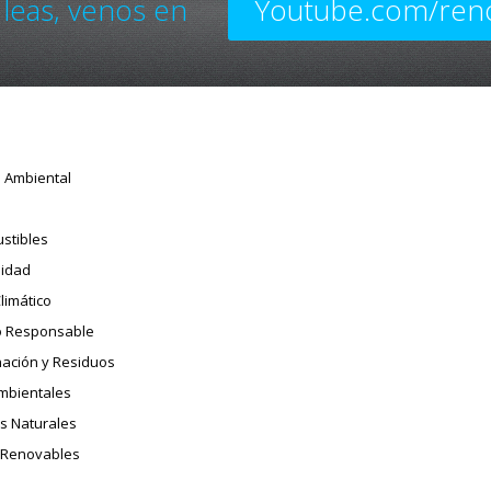
 leas, venos en
Youtube.com/ren
o Ambiental
stibles
sidad
limático
 Responsable
ación y Residuos
Ambientales
s Naturales
 Renovables