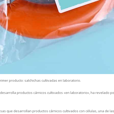
cual es el mejor calentador solar d
imer producto: salchichas cultivadas en laboratorio.
sarrolla productos cárnicos cultivados «en laboratorio», ha revelado po
as que desarrollan productos cárnicos cultivados con células, una de la