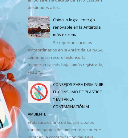
destinados a los...
casa
China lo logra: energía
renovable en la Antártida
más extrema
Se reportan sucesos
extraordinarios en la Antártida. La NASA
confirmó un récord histórico: la
temperatura más baja jamás registrada,
–93,2 °...
CONSEJOS PARA DISMINUIR
EL CONSUMO DE PLÁSTICO
Y EVITAR LA
CONTAMINACIÓN AL
AMBIENTE
El plástico es uno de los principales
contaminantes del ambiente, se puede
notar en la contaminación del agua,