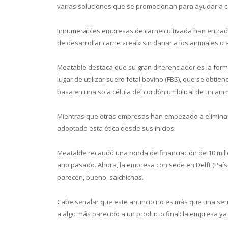
varias soluciones que se promocionan para ayudar a co
Innumerables empresas de carne cultivada han entrado 
de desarrollar carne «real» sin dañar a los animales o
Meatable destaca que su gran diferenciador es la forma
lugar de utilizar suero fetal bovino (FBS), que se obtie
basa en una sola célula del cordón umbilical de un anim
Mientras que otras empresas han empezado a eliminar 
adoptado esta ética desde sus inicios.
Meatable recaudó una ronda de financiación de 10 millo
año pasado. Ahora, la empresa con sede en Delft (País
parecen, bueno, salchichas.
Cabe señalar que este anuncio no es más que una señal
a algo más parecido a un producto final: la empresa ya 