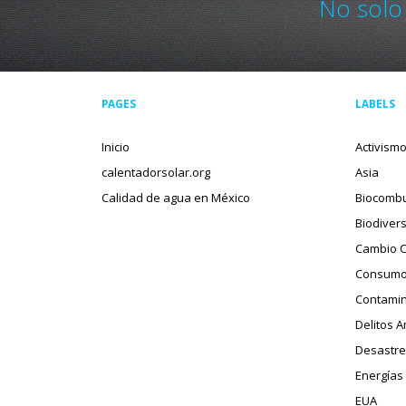
No solo
PAGES
LABELS
Inicio
Activism
calentadorsolar.org
Asia
Calidad de agua en México
Biocombu
Biodiver
Cambio C
Consumo
Contamin
Delitos 
Desastre
Energías
EUA