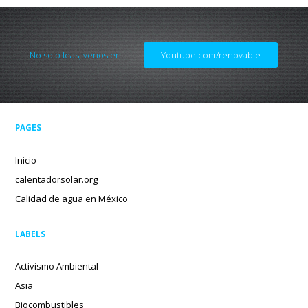
No solo leas, venos en
Youtube.com/renovable
PAGES
Inicio
calentadorsolar.org
Calidad de agua en México
LABELS
Activismo Ambiental
Asia
Biocombustibles