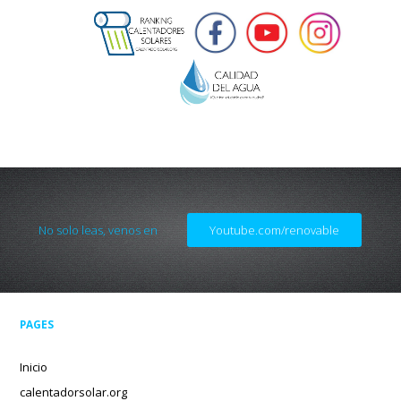
No solo leas, venos en
Youtube.com/renovable
PAGES
Inicio
calentadorsolar.org