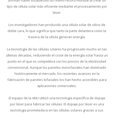
afirman haber establecido un nuevo récord mundial al crear un
Conoce cual es el mejor calentador solar de
tipo de célula solar más eficiente mediante el procesamiento por
México
láser.
Los investigadores han producido una célula solar de silicio de
doble cara, lo que significa que tanto la parte delantera como la
trasera de la célula generan energía.
La tecnología de las células solares ha progresado mucho en las
últimas décadas, reduciendo el coste de la energía solar hasta un
punto en el que es competitiva con los precios de la electricidad
convencional. Aunque los paneles monofaciales han dominado
históricamente el mercado, los recientes avances en la
fabricación de paneles bifaciales los han hecho accesibles para
aplicaciones comerciales.
El equipo de la ANU utilizó una tecnología específica de dopaje
por láser para fabricar las células. El dopaje por láser es una
tecnología prometedora en las células solares gracias a sus