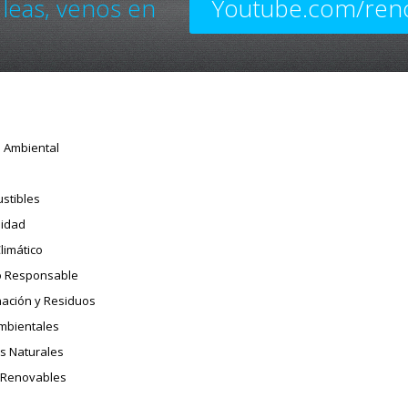
 leas, venos en
Youtube.com/ren
o Ambiental
stibles
sidad
limático
 Responsable
ación y Residuos
Ambientales
s Naturales
 Renovables