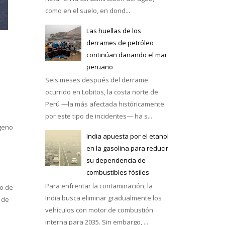
como en el suelo, en dond...
Las huellas de los
derrames de petróleo
continúan dañando el mar
e México
peruano
Seis meses después del derrame
ocurrido en Lobitos, la costa norte de
Perú —la más afectada históricamente
por este tipo de incidentes— ha s...
ógeno
India apuesta por el etanol
en la gasolina para reducir
su dependencia de
combustibles fósiles
Para enfrentar la contaminación, la
to de
India busca eliminar gradualmente los
 de
vehículos con motor de combustión
interna para 2035. Sin embargo, ...