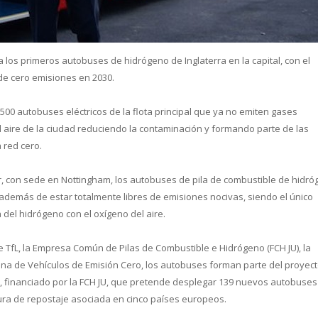
 los primeros autobuses de hidrógeno de Inglaterra en la capital, con el
de cero emisiones en 2030.
cual es el mejor calentador solar d
00 autobuses eléctricos de la flota principal que ya no emiten gases
el aire de la ciudad reduciendo la contaminación y formando parte de las
 red cero.
er, con sede en Nottingham, los autobuses de pila de combustible de hidr
 además de estar totalmente libres de emisiones nocivas, siendo el único
del hidrógeno con el oxígeno del aire.
e TfL, la Empresa Común de Pilas de Combustible e Hidrógeno (FCH JU), la
icina de Vehículos de Emisión Cero, los autobuses forman parte del proyec
VE), financiado por la FCH JU, que pretende desplegar 139 nuevos autobuses
tura de repostaje asociada en cinco países europeos.