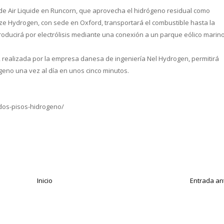
de Air Liquide en Runcorn, que aprovecha el hidrógeno residual como
Ryze Hydrogen, con sede en Oxford, transportará el combustible hasta la
 producirá por electrólisis mediante una conexión a un parque eólico marino
 realizada por la empresa danesa de ingeniería Nel Hydrogen, permitirá
geno una vez al día en unos cinco minutos.
dos-pisos-hidrogeno/
Inicio
Entrada an