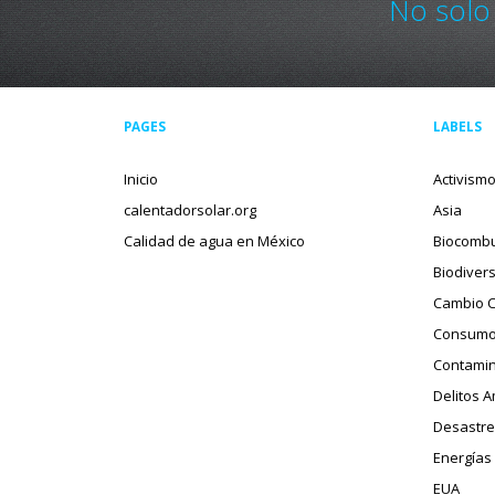
No solo
PAGES
LABELS
Inicio
Activism
calentadorsolar.org
Asia
Calidad de agua en México
Biocombu
Biodiver
Cambio C
Consumo
Contamin
Delitos 
Desastre
Energías
EUA