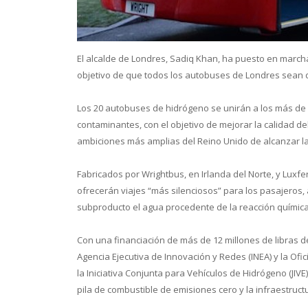
El alcalde de Londres, Sadiq Khan, ha puesto en marcha
objetivo de que todos los autobuses de Londres sean 
Conoce 
Los 20 autobuses de hidrógeno se unirán a los más de 5
contaminantes, con el objetivo de mejorar la calidad d
ambiciones más amplias del Reino Unido de alcanzar la
Fabricados por Wrightbus, en Irlanda del Norte, y Luxf
ofrecerán viajes “más silenciosos” para los pasajeros,
subproducto el agua procedente de la reacción química 
Con una financiación de más de 12 millones de libras d
Agencia Ejecutiva de Innovación y Redes (INEA) y la Of
la Iniciativa Conjunta para Vehículos de Hidrógeno (JI
pila de combustible de emisiones cero y la infraestruc