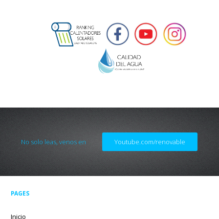
No solo leas, venos en
Youtube.com/renovable
PAGES
Inicio