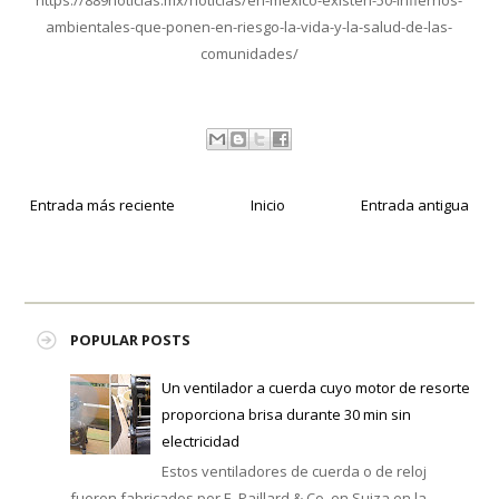
https://889noticias.mx/noticias/en-mexico-existen-50-infiernos-
ambientales-que-ponen-en-riesgo-la-vida-y-la-salud-de-las-
comunidades/
Entrada más reciente
Inicio
Entrada antigua
POPULAR POSTS
Un ventilador a cuerda cuyo motor de resorte
proporciona brisa durante 30 min sin
electricidad
Estos ventiladores de cuerda o de reloj
fueron fabricados por E. Paillard & Co. en Suiza en la