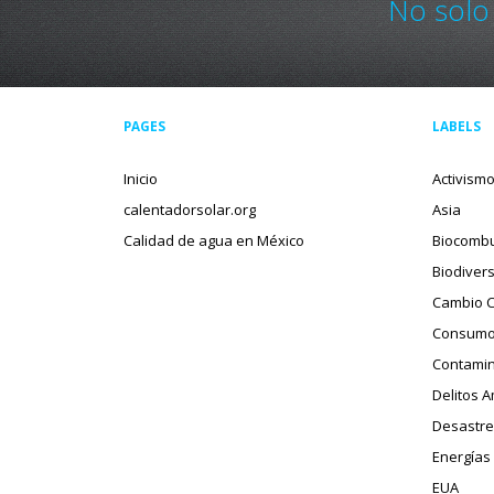
No solo
PAGES
LABELS
Inicio
Activism
calentadorsolar.org
Asia
Calidad de agua en México
Biocombu
Biodiver
Cambio C
Consumo
Contamin
Delitos 
Desastre
Energías
EUA