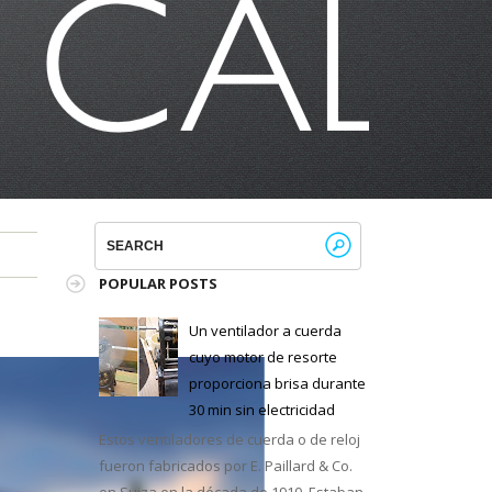
POPULAR POSTS
Un ventilador a cuerda
cuyo motor de resorte
proporciona brisa durante
30 min sin electricidad
Estos ventiladores de cuerda o de reloj
fueron fabricados por E. Paillard & Co.
en Suiza en la década de 1910. Estaban