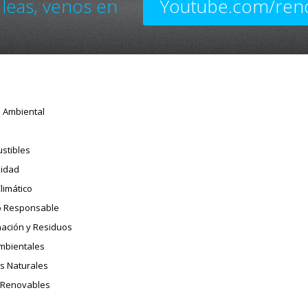
 leas, venos en
Youtube.com/ren
o Ambiental
stibles
sidad
limático
 Responsable
ación y Residuos
Ambientales
s Naturales
 Renovables