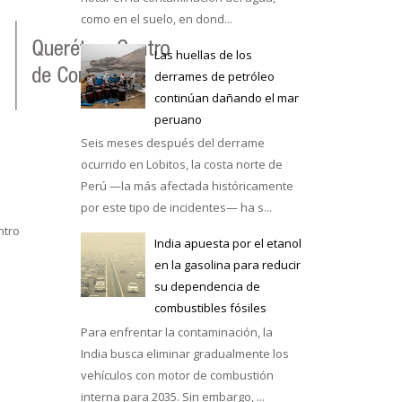
como en el suelo, en dond...
Las huellas de los
derrames de petróleo
continúan dañando el mar
e México
peruano
Seis meses después del derrame
ocurrido en Lobitos, la costa norte de
Perú —la más afectada históricamente
por este tipo de incidentes— ha s...
ntro
India apuesta por el etanol
en la gasolina para reducir
su dependencia de
combustibles fósiles
Para enfrentar la contaminación, la
India busca eliminar gradualmente los
vehículos con motor de combustión
interna para 2035. Sin embargo, ...