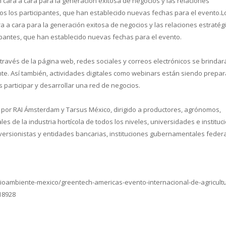
 cara a cara para la generación exitosa de negocios y las relaciones
odos los participantes, que han establecido nuevas fechas para el evento.L
a a cara para la generación exitosa de negocios y las relaciones estratég
cipantes, que han establecido nuevas fechas para el evento.
 través de la página web, redes sociales y correos electrónicos se brindar
. Así también, actividades digitales como webinars están siendo prepa
participar y desarrollar una red de negocios.
por RAI Ámsterdam y Tarsus México, dirigido a productores, agrónomos,
les de la industria hortícola de todos los niveles, universidades e instituc
nversionistas y entidades bancarias, instituciones gubernamentales feder
ioambiente-mexico/greentech-americas-evento-internacional-de-agricultu
18928