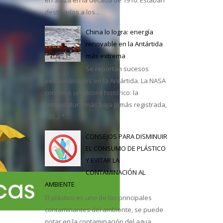
destinados a los...
casa
China lo logra: energía
renovable en la Antártida
más extrema
Se reportan sucesos
extraordinarios en la Antártida. La NASA
confirmó un récord histórico: la
temperatura más baja jamás registrada,
–93,2 °...
CONSEJOS PARA DISMINUIR
EL CONSUMO DE PLÁSTICO
Y EVITAR LA
CONTAMINACIÓN AL
AMBIENTE
El plástico es uno de los principales
contaminantes del ambiente, se puede
notar en la contaminación del agua,