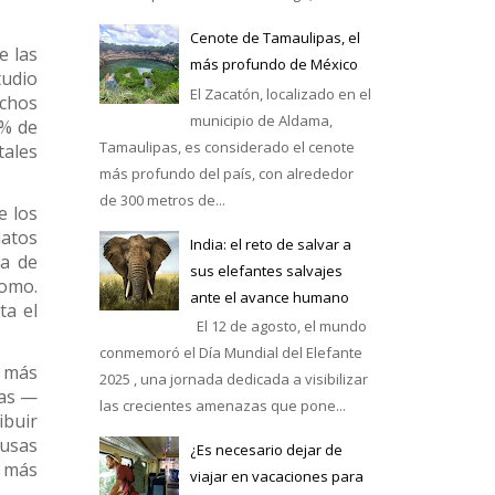
Cenote de Tamaulipas, el
e las
más profundo de México
tudio
El Zacatón, localizado en el
uchos
municipio de Aldama,
7% de
Tamaulipas, es considerado el cenote
tales
más profundo del país, con alrededor
de 300 metros de...
e los
datos
India: el reto de salvar a
da de
sus elefantes salvajes
lomo.
ante el avance humano
ta el
El 12 de agosto, el mundo
conmemoró el Día Mundial del Elefante
o más
2025 , una jornada dedicada a visibilizar
nas —
las crecientes amenazas que pone...
ibuir
ausas
¿Es necesario dejar de
s más
viajar en vacaciones para