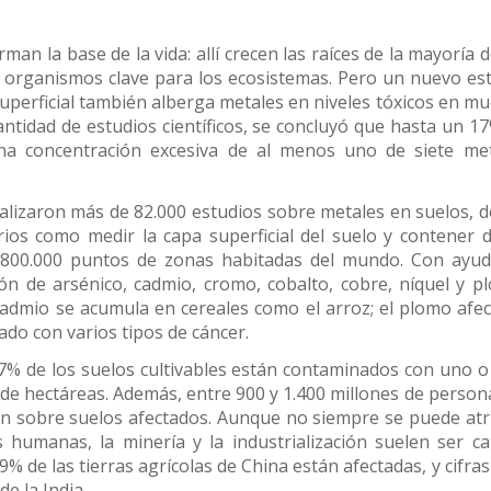
an la base de la vida: allí crecen las raíces de la mayoría d
s organismos clave para los ecosistemas. Pero un nuevo es
uperficial también alberga metales en niveles tóxicos en m
antidad de estudios científicos, se concluyó que hasta un 1
 una concentración excesiva de al menos uno de siete me
alizaron más de 82.000 estudios sobre metales en suelos, d
rios como medir la capa superficial del suelo y contener 
si 800.000 puntos de zonas habitadas del mundo. Con ayu
ución de arsénico, cadmio, cromo, cobalto, cobre, níquel y p
admio se acumula en cereales como el arroz; el plomo afec
nado con varios tipos de cáncer.
 17% de los suelos cultivables están contaminados con uno 
s de hectáreas. Además, entre 900 y 1.400 millones de perso
en sobre suelos afectados. Aunque no siempre se puede atr
s humanas, la minería y la industrialización suelen ser c
9% de las tierras agrícolas de China están afectadas, y cifra
e la India.