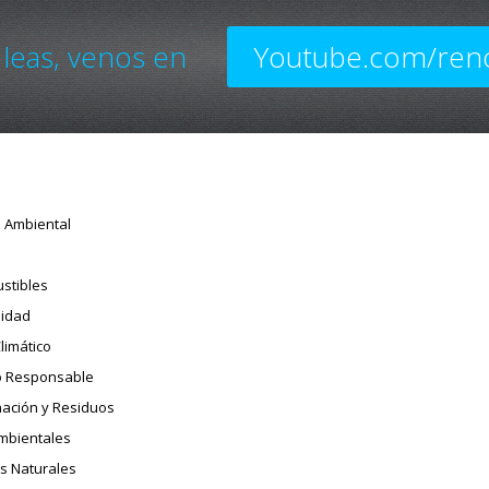
 leas, venos en
Youtube.com/ren
o Ambiental
stibles
sidad
limático
 Responsable
ación y Residuos
Ambientales
s Naturales