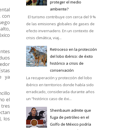
proteger el medio
ntal
ambiente?
, con
El turismo contribuye con cerca del 9 %
luego
de las emisiones globales de gases de
alto,
efecto invernadero. En un contexto de
óxico
crisis climática, viaj...
Retroceso en la protección
entes
del lobo ibérico: de éxito
iduos
histórico a crisis de
redor
Estas
conservación
e ya
La recuperación y protección del lobo
ibérico en territorios donde había sido
erradicado, considerada durante años
cillo
un “histórico caso de éxi...
mo el
 tres
Sheinbaum admite que
ctan
fuga de petróleo en el
, los
Golfo de México podría