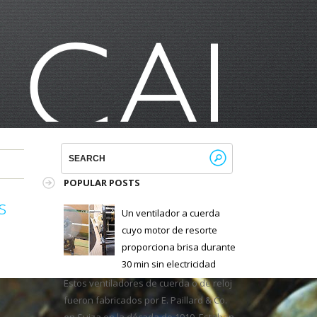
POPULAR POSTS
s
Un ventilador a cuerda
cuyo motor de resorte
proporciona brisa durante
30 min sin electricidad
Estos ventiladores de cuerda o de reloj
fueron fabricados por E. Paillard & Co.
en Suiza en la década de 1910. Estaban