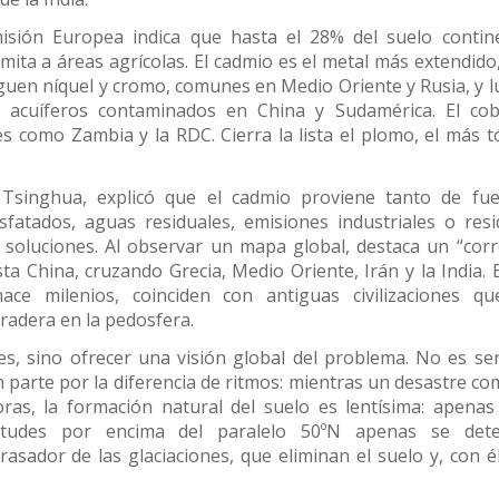
sión Europea indica que hasta el 28% del suelo contine
mita a áreas agrícolas. El cadmio es el metal más extendido
siguen níquel y cromo, comunes en Medio Oriente y Rusia, y 
on acuíferos contaminados en China y Sudamérica. El cob
es como Zambia y la RDC. Cierra la lista el plomo, el más t
 Tsinghua, explicó que el cadmio proviene tanto de fu
sfatados, aguas residuales, emisiones industriales o res
s soluciones. Al observar un mapa global, destaca un “cor
sta China, cruzando Grecia, Medio Oriente, Irán y la India. 
ce milenios, coinciden con antiguas civilizaciones qu
radera en la pedosfera.
s, sino ofrecer una visión global del problema. No es sen
 parte por la diferencia de ritmos: mientras un desastre co
oras, la formación natural del suelo es lentísima: apenas
titudes por encima del paralelo 50ºN apenas se dete
rasador de las glaciaciones, que eliminan el suelo y, con él