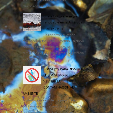
destinados a los...
casa
China lo logra: energía
renovable en la Antártida
más extrema
Se reportan sucesos
extraordinarios en la Antártida. La NASA
confirmó un récord histórico: la
temperatura más baja jamás registrada,
–93,2 °...
CONSEJOS PARA DISMINUIR
EL CONSUMO DE PLÁSTICO
Y EVITAR LA
CONTAMINACIÓN AL
AMBIENTE
El plástico es uno de los principales
contaminantes del ambiente, se puede
notar en la contaminación del agua,