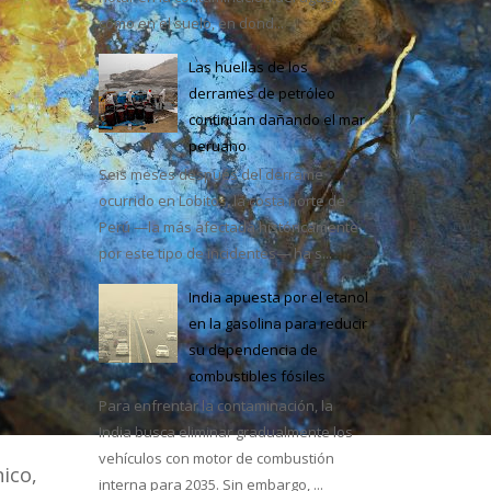
como en el suelo, en dond...
Las huellas de los
derrames de petróleo
continúan dañando el mar
e México
peruano
Seis meses después del derrame
ocurrido en Lobitos, la costa norte de
Perú —la más afectada históricamente
por este tipo de incidentes— ha s...
India apuesta por el etanol
en la gasolina para reducir
su dependencia de
combustibles fósiles
Para enfrentar la contaminación, la
India busca eliminar gradualmente los
vehículos con motor de combustión
ico,
interna para 2035. Sin embargo, ...