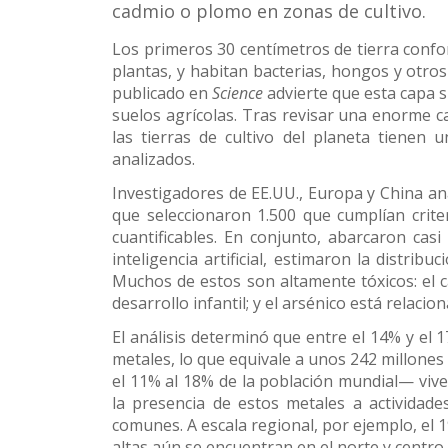
cadmio o plomo en zonas de cultivo.
Los primeros 30 centímetros de tierra conform
plantas, y habitan bacterias, hongos y otro
publicado en
Science
advierte que esta capa s
suelos agrícolas. Tras revisar una enorme c
las tierras de cultivo del planeta tienen
analizados.
Investigadores de EE.UU., Europa y China an
que seleccionaron 1.500 que cumplían crite
cuantificables. En conjunto, abarcaron ca
inteligencia artificial, estimaron la distrib
Muchos de estos son altamente tóxicos: el c
desarrollo infantil; y el arsénico está relacio
El análisis determinó que entre el 14% y el
metales, lo que equivale a unos 242 millone
el 11% al 18% de la población mundial— viv
la presencia de estos metales a actividade
comunes. A escala regional, por ejemplo, el 1
altas aún se encuentran en el norte y centro d