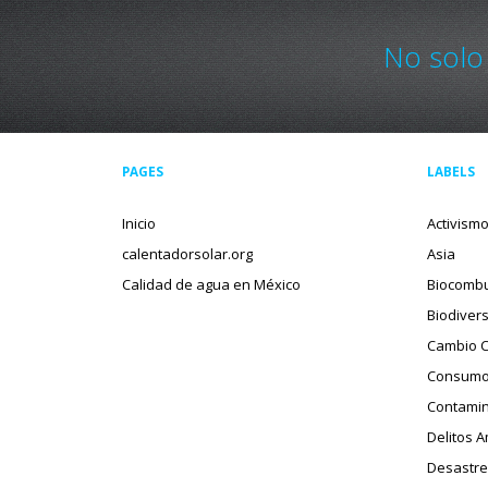
No solo
PAGES
LABELS
Inicio
Activism
calentadorsolar.org
Asia
Calidad de agua en México
Biocombu
Biodiver
Cambio C
Consumo
Contamin
Delitos 
Desastre