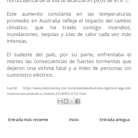
noroccidental de la isla se alcanzaron picos de 41.6 ºC.
Este aumento constante en las temperaturas
promedio en Australia refleja el impacto del cambio
climático, que ha traído consigo incendios,
inundaciones, sequías y olas de calor cada vez más
intensas.
El sudeste del país, por su parte, enfrentaba el
martes las consecuencias de fuertes tormentas que
dejaron una víctima fatal y a miles de personas sin
suministro eléctrico.
Fuente:
https://www.eleconomista.com.mx/arteseideas/Australia-registra-el-segundo-
invierno-mas-calido-de-su-historia-20240902-0102.html
Entrada más reciente
Inicio
Entrada antigua