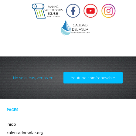
No solo leas, venos en
Youtube.com/renovable
PAGES
Inicio
calentadorsolar.org