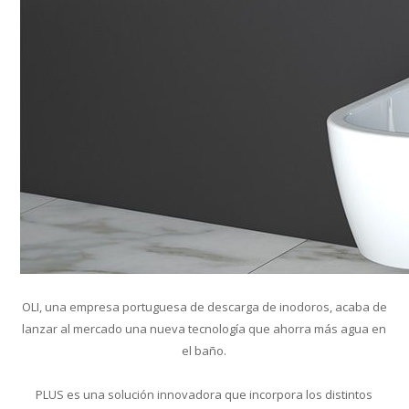
OLI, una empresa portuguesa de descarga de inodoros, acaba de
lanzar al mercado una nueva tecnología que ahorra más agua en
el baño.
PLUS es una solución innovadora que incorpora los distintos