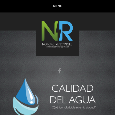
MENU
Conoce que tan sana es el agua en tu casa