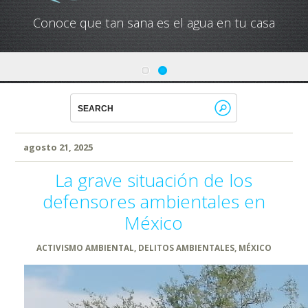
Conoce que tan sana es el agua en tu casa
agosto 21, 2025
La grave situación de los
defensores ambientales en
México
ACTIVISMO AMBIENTAL
,
DELITOS AMBIENTALES
,
MÉXICO