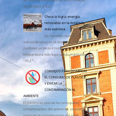
destinados a los...
casa
China lo logra: energía
renovable en la Antártida
más extrema
Se reportan sucesos
extraordinarios en la Antártida. La NASA
confirmó un récord histórico: la
temperatura más baja jamás registrada,
–93,2 °...
CONSEJOS PARA DISMINUIR
EL CONSUMO DE PLÁSTICO
Y EVITAR LA
CONTAMINACIÓN AL
AMBIENTE
El plástico es uno de los principales
contaminantes del ambiente, se puede
notar en la contaminación del agua,