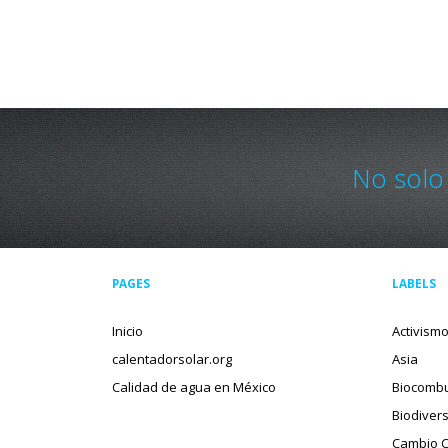
No solo
PAGES
LABELS
Inicio
Activism
calentadorsolar.org
Asia
Calidad de agua en México
Biocombu
Biodiver
Cambio C