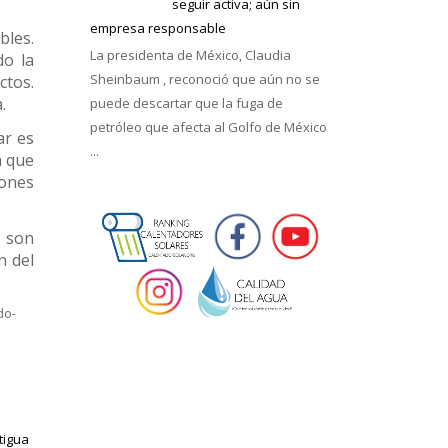
seguir activa; aún sin
empresa responsable
bles.
La presidenta de México, Claudia
do la
Sheinbaum , reconoció que aún no se
tos.
.
puede descartar que la fuga de
petróleo que afecta al Golfo de México
ar es
...
a que
iones
s son
n del
do-
tigua