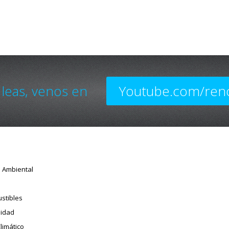
 leas, venos en
Youtube.com/ren
o Ambiental
stibles
sidad
limático