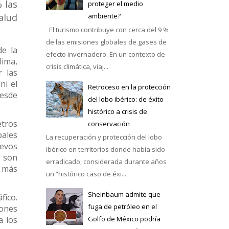
 las
proteger el medio
alud
ambiente?
El turismo contribuye con cerca del 9 %
de las emisiones globales de gases de
e la
efecto invernadero. En un contexto de
lima,
crisis climática, viaj...
r las
ni el
Retroceso en la protección
desde
del lobo ibérico: de éxito
histórico a crisis de
etros
conservación
pales
La recuperación y protección del lobo
uevos
ibérico en territorios donde había sido
s son
erradicado, considerada durante años
s más
un “histórico caso de éxi...
Sheinbaum admite que
fico.
fuga de petróleo en el
ones
a los
Golfo de México podría