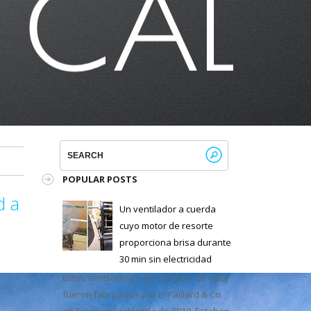
POPULAR POSTS
d a
Un ventilador a cuerda
cuyo motor de resorte
proporciona brisa durante
30 min sin electricidad
Estos ventiladores de cuerda o de reloj
fueron fabricados por E. Paillard & Co.
en Suiza en la década de 1910. Estaban