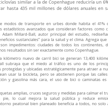
iclovías similar a la de Copenhague reduciría un 6%
rar hasta 435 mil millones de dólares anuales en s
bre modos de transporte en urbes donde habita el 41% d
 estadísticos avanzados que consideran factores como c
Adam Millard-Ball, autor principal del estudio, rediseña
eneficios sustanciales” para la salud y el clima. Agrega que 
es son impedimentos: ciudades de todos los continentes, 
nos resultados sin ser exactamente como Copenhague.
 kilómetro nuevo de carril bici se generan 13,400 kilóm
-Ball subraya que el miedo al tráfico es uno de los princi
as protegidas y ubicadas estratégicamente para atraer a n
n usar la bicicleta, pero se abstienen porque las calle
ción y gasolina más cara, el uso de bici o caminatas e
quetas amplias, cruces seguros y medidas para calmar el trá
 pie, lo cual mejora la salud pública y reduce emisi
torno peatonal bien planeado beneficia a todos, no solo 