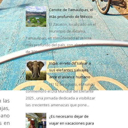
Cenote de Tamaulipas, el
más profundo de México
El Zacatón, localizado en el
municipio de Aldama,
Tamaulipas, es considerado el cenote
más profundo del país, con alrededor
de 300 metros de...
India: el reto de salvar a
sus elefantes salvajes
ante el avance humano
El 12 de agosto, el mundo
conmemoró el Día Mundial del Elefante
2025 , una jornada dedicada a visibilizar
 las
las crecientes amenazas que pone...
jas,
bano
¿Es necesario dejar de
s en
viajar en vacaciones para