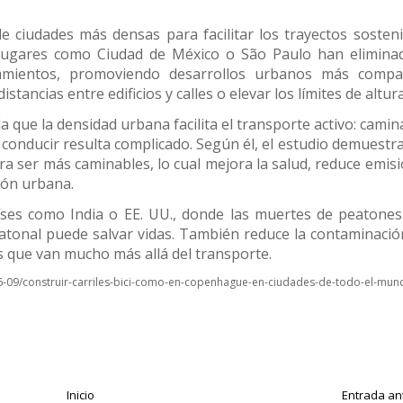
e ciudades más densas para facilitar los trayectos sosteni
 lugares como Ciudad de México o São Paulo han elimina
namientos, promoviendo desarrollos urbanos más compac
ancias entre edificios y calles o elevar los límites de altura
 que la densidad urbana facilita el transporte activo: camin
y conducir resulta complicado. Según él, el estudio demuestr
a ser más caminables, lo cual mejora la salud, reduce emis
ción urbana.
íses como India o EE. UU., donde las muertes de peatone
 peatonal puede salvar vidas. También reduce la contaminació
s que van mucho más allá del transporte.
6-09/construir-carriles-bici-como-en-copenhague-en-ciudades-de-todo-el-mun
Inicio
Entrada an