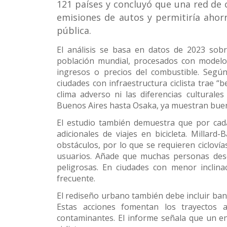
121 países y concluyó que una red de c
emisiones de autos y permitiría ahor
pública.
El análisis se basa en datos de 2023 so
población mundial, procesados con modelos
ingresos o precios del combustible. Según 
ciudades con infraestructura ciclista trae “b
clima adverso ni las diferencias cultural
Buenos Aires hasta Osaka, ya muestran bue
El estudio también demuestra que por cada
adicionales de viajes en bicicleta. Millard
obstáculos, por lo que se requieren cicloví
usuarios. Añade que muchas personas desea
peligrosas. En ciudades con menor inclina
frecuente.
El rediseño urbano también debe incluir ban
Estas acciones fomentan los trayectos a
contaminantes. El informe señala que un en