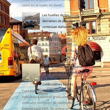
como en el suelo, en dond...
Las huellas de los
derrames de petróleo
continúan dañando el mar
e México
peruano
Seis meses después del derrame
ocurrido en Lobitos, la costa norte de
Perú —la más afectada históricamente
por este tipo de incidentes— ha s...
India apuesta por el etanol
en la gasolina para reducir
su dependencia de
combustibles fósiles
Para enfrentar la contaminación, la
India busca eliminar gradualmente los
vehículos con motor de combustión
interna para 2035. Sin embargo, ...