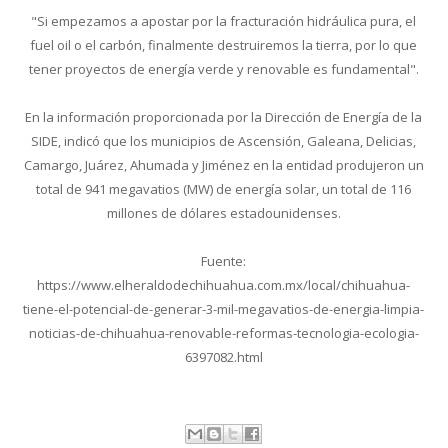
"Si empezamos a apostar por la fracturación hidráulica pura, el
fuel oil o el carbón, finalmente destruiremos la tierra, por lo que
tener proyectos de energía verde y renovable es fundamental".
En la información proporcionada por la Dirección de Energía de la
SIDE, indicó que los municipios de Ascensión, Galeana, Delicias,
Camargo, Juárez, Ahumada y Jiménez en la entidad produjeron un
total de 941 megavatios (MW) de energía solar, un total de 116
millones de dólares estadounidenses.
Fuente:
https://www.elheraldodechihuahua.com.mx/local/chihuahua-
tiene-el-potencial-de-generar-3-mil-megavatios-de-energia-limpia-
noticias-de-chihuahua-renovable-reformas-tecnologia-ecologia-
6397082.html