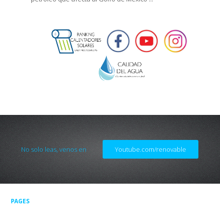
No solo leas, venos en
Youtube.com/renovable
PAGES