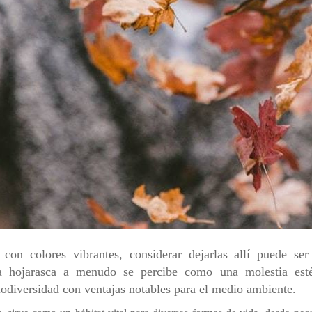
cual es el mejor calentador solar d
 con colores vibrantes, considerar dejarlas allí puede se
a hojarasca a menudo se percibe como una molestia esté
odiversidad con ventajas notables para el medio ambiente.