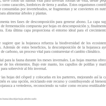
, sirve como un hábitat vital para diversas formas de vida, desde pe
s como caracoles, lombrices de tierra y arañas. Estos organismos contr
r consumidas por invertebrados, se fragmentan y se convierten en nutr
para alimentar árboles y plantas.
rimenta tres fases de descomposición para generar abono. La capa sup
pa de fermentación compuesta por hojas en descomposición y, finalment
. Esta última capa proporciona el entorno ideal para el crecimient
 sugiere que la hojarasca refuerza la biodiversidad de los ecosiste
os. Además de estos beneficios, la descomposición de la hojarasca a
o de carbono, un proceso vital para contrarrestar el cambio climático.
al para la fauna durante los meses invernales. Las hojas muertas ofre
se de los elementos. Bajo este manto, los capullos de polillas y mar
para sobrevivir al frío invernal.
r las hojas del césped y colocarlas en los parterres, mejorando así la c
bién es una opción, reciclando este recurso y contribuyendo al bienest
ojarasca a vertederos, reconociendo su valor como recurso reutilizable
s-buena-idea-dejar-hojas-arboles-suelo