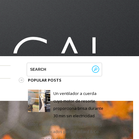
POPULAR POSTS
Un ventilador a cuerda
cuyo motor de resorte
proporciona brisa durante
30 min sin electricidad
Estos ventiladores de cuerda o de reloj
fueron fabricados por E. Paillard & Co.
en Suiza en la década de 1910. Estaban