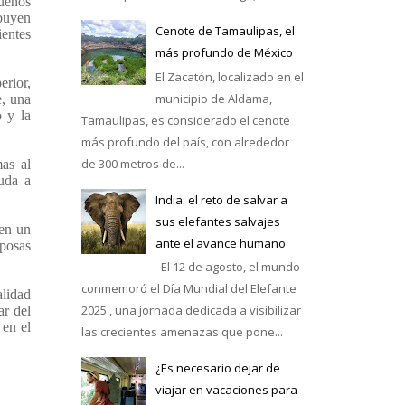
queños
ibuyen
Cenote de Tamaulipas, el
ientes
más profundo de México
El Zacatón, localizado en el
erior,
municipio de Aldama,
e, una
o y la
Tamaulipas, es considerado el cenote
más profundo del país, con alrededor
de 300 metros de...
mas al
yuda a
India: el reto de salvar a
sus elefantes salvajes
cen un
ante el avance humano
iposas
El 12 de agosto, el mundo
conmemoró el Día Mundial del Elefante
alidad
2025 , una jornada dedicada a visibilizar
ar del
 en el
las crecientes amenazas que pone...
¿Es necesario dejar de
viajar en vacaciones para