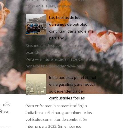
como en el suelo, en dond...
Las huellas de los
derrames de petróleo
continúan dañando el mar
e México
peruano
Seis meses después del derrame
ocurrido en Lobitos, la costa norte de
Perú —la más afectada históricamente
por este tipo de incidentes— ha s...
India apuesta por el etanol
en la gasolina para reducir
su dependencia de
combustibles fósiles
r más
Para enfrentar la contaminación, la
tica,
India busca eliminar gradualmente los
vehículos con motor de combustión
interna para 2035. Sin embargo, ...