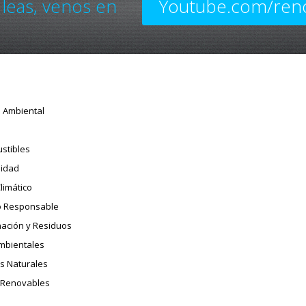
 leas, venos en
Youtube.com/ren
o Ambiental
stibles
sidad
limático
 Responsable
ación y Residuos
Ambientales
s Naturales
 Renovables