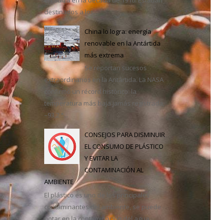
destinados a los...
casa
China lo logra: energía
renovable en la Antártida
más extrema
Se reportan sucesos
extraordinarios en la Antártida. La NASA
confirmó un récord histórico: la
temperatura más baja jamás registrada,
–93,2 °...
CONSEJOS PARA DISMINUIR
EL CONSUMO DE PLÁSTICO
Y EVITAR LA
CONTAMINACIÓN AL
AMBIENTE
El plástico es uno de los principales
contaminantes del ambiente, se puede
notar en la contaminación del agua,