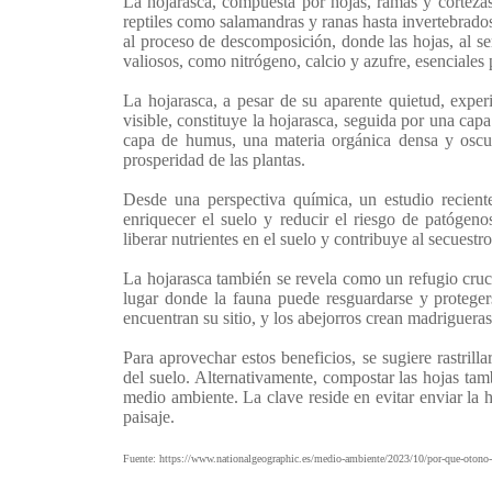
La hojarasca, compuesta por hojas, ramas y cortezas
reptiles como salamandras y ranas hasta invertebrado
al proceso de descomposición, donde las hojas, al se
valiosos, como nitrógeno, calcio y azufre, esenciales 
La hojarasca, a pesar de su aparente quietud, expe
visible, constituye la hojarasca, seguida por una ca
capa de humus, una materia orgánica densa y oscura
prosperidad de las plantas.
Desde una perspectiva química, un estudio reciente
enriquecer el suelo y reducir el riesgo de patógen
liberar nutrientes en el suelo y contribuye al secuestr
La hojarasca también se revela como un refugio cruci
lugar donde la fauna puede resguardarse y proteger
encuentran su sitio, y los abejorros crean madrigueras 
Para aprovechar estos beneficios, se sugiere rastrilla
del suelo. Alternativamente, compostar las hojas tam
medio ambiente. La clave reside en evitar enviar la h
paisaje.
Fuente: https://www.nationalgeographic.es/medio-ambiente/2023/10/por-que-otono-e