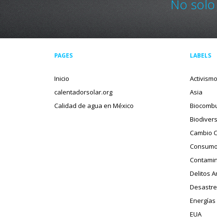
No solo
PAGES
LABELS
Inicio
Activism
calentadorsolar.org
Asia
Calidad de agua en México
Biocombu
Biodiver
Cambio C
Consumo
Contamin
Delitos 
Desastre
Energías
EUA