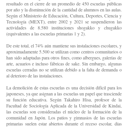
resultado en el cierre de un promedio de 450 escuelas públicas
Conoce cual es el mejor calentador solar de
por año y la disminución de la cantidad de alumnos en las aulas.
México
Según el Ministerio de Educación, Cultura, Deportes, Ciencia y
Tecnología (MEXT), entre 2002 y 2021 se suspendieron las
actividades de 8.580 instituciones shogakko y chugakko
(equivalentes a las escuelas primarias 1 y 2).
De este total, el 74% aún mantiene sus instalaciones escolares, y
aproximadamente 5.500 se utilizan como centros comunitarios o
han sido adaptadas para otros fines, como albergues, galerías de
arte, acuarios e incluso fábricas de sake. Sin embargo, algunas
escuelas cerradas no se utilizan debido a la falta de demanda o
al deterioro de las instalaciones.
La demolición de estas escuelas es una decisión difícil para los
japoneses, ya que asignan a las escuelas un papel que trasciende
su función educativa. Según Takahiro Hisa, profesor de la
Facultad de Sociología Aplicada de la Universidad de Kindai,
las escuelas son consideradas el núcleo de la formación de la
comunidad en Japón. Los patios y gimnasios de las escuelas
primarias suelen estar abiertos durante el receso escolar, días