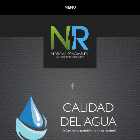
MENU
Conoce que tan sana es el agua en tu casa