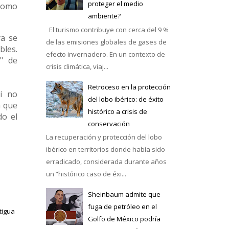
proteger el medio
 como
ambiente?
El turismo contribuye con cerca del 9 %
ya se
de las emisiones globales de gases de
bles.
efecto invernadero. En un contexto de
" de
crisis climática, viaj...
Retroceso en la protección
Si no
del lobo ibérico: de éxito
n que
histórico a crisis de
do el
conservación
La recuperación y protección del lobo
ibérico en territorios donde había sido
erradicado, considerada durante años
un “histórico caso de éxi...
Sheinbaum admite que
fuga de petróleo en el
tigua
Golfo de México podría