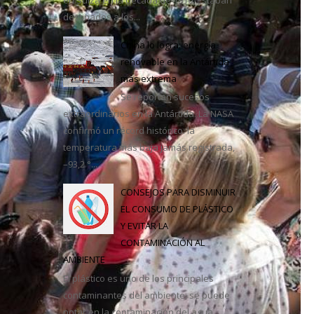
destinados a los...
casa
China lo logra: energía
renovable en la Antártida
más extrema
Se reportan sucesos
extraordinarios en la Antártida. La NASA
confirmó un récord histórico: la
temperatura más baja jamás registrada,
–93,2 °...
CONSEJOS PARA DISMINUIR
EL CONSUMO DE PLÁSTICO
Y EVITAR LA
CONTAMINACIÓN AL
AMBIENTE
El plástico es uno de los principales
contaminantes del ambiente, se puede
notar en la contaminación del agua,