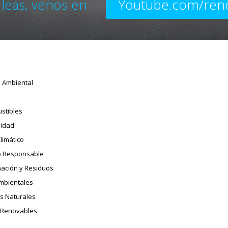
 leas, venos en
Youtube.com/ren
o Ambiental
stibles
sidad
limático
 Responsable
ación y Residuos
Ambientales
s Naturales
 Renovables