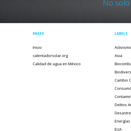
No solo
PAGES
LABELS
Inicio
Activism
calentadorsolar.org
Asia
Calidad de agua en México
Biocombu
Biodiver
Cambio C
Consumo
Contamin
Delitos 
Desastre
Energías
EUA