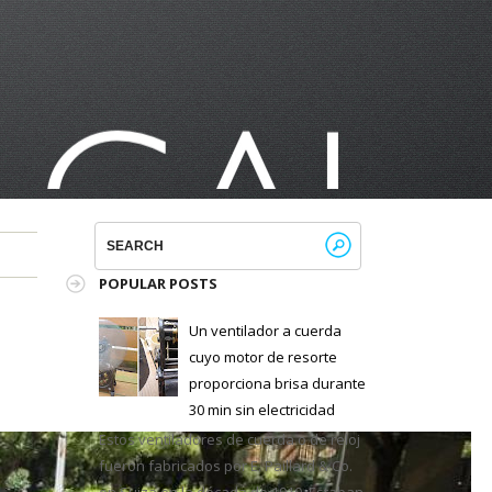
POPULAR POSTS
Un ventilador a cuerda
cuyo motor de resorte
proporciona brisa durante
30 min sin electricidad
Estos ventiladores de cuerda o de reloj
fueron fabricados por E. Paillard & Co.
en Suiza en la década de 1910. Estaban