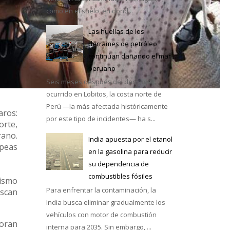
como en el suelo, en dond...
Las huellas de los
derrames de petróleo
continúan dañando el mar
e México
peruano
Seis meses después del derrame
ocurrido en Lobitos, la costa norte de
Perú —la más afectada históricamente
aros:
por este tipo de incidentes— ha s...
orte,
rano.
India apuesta por el etanol
peas
en la gasolina para reducir
su dependencia de
combustibles fósiles
rismo
Para enfrentar la contaminación, la
uscan
India busca eliminar gradualmente los
vehículos con motor de combustión
loran
interna para 2035. Sin embargo, ...