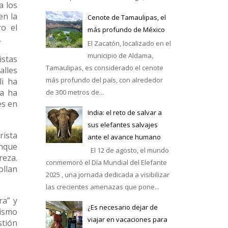
a los
en la
Cenote de Tamaulipas, el
ro el
más profundo de México
.
El Zacatón, localizado en el
municipio de Aldama,
istas
Tamaulipas, es considerado el cenote
alles
más profundo del país, con alrededor
li ha
ca ha
de 300 metros de...
es en
India: el reto de salvar a
sus elefantes salvajes
rista
ante el avance humano
unque
El 12 de agosto, el mundo
reza.
conmemoró el Día Mundial del Elefante
ollan
2025 , una jornada dedicada a visibilizar
las crecientes amenazas que pone...
ra” y
¿Es necesario dejar de
rismo
viajar en vacaciones para
stión