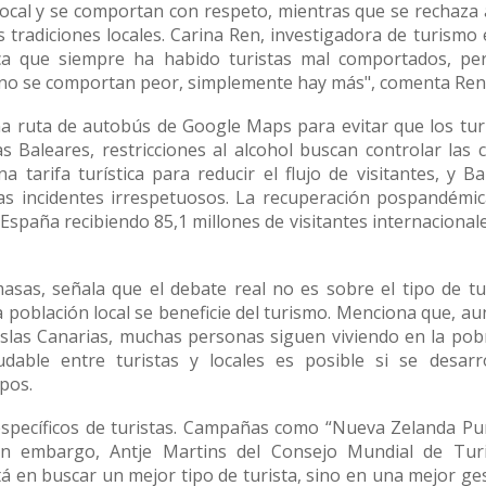
ocal y se comportan con respeto, mientras que se rechaza 
 tradiciones locales. Carina Ren, investigadora de turismo 
ica que siempre ha habido turistas mal comportados, pe
s no se comportan peor, simplemente hay más", comenta Ren
na ruta de autobús de Google Maps para evitar que los tur
as Baleares, restricciones al alcohol buscan controlar las c
arifa turística para reducir el flujo de visitantes, y Ba
s incidentes irrespetuosos. La recuperación pospandémi
España recibiendo 85,1 millones de visitantes internacional
sas, señala que el debate real no es sobre el tipo de tu
 población local se beneficie del turismo. Menciona que, a
Islas Canarias, muchas personas siguen viviendo en la pob
dable entre turistas y locales es posible si se desarr
pos.
específicos de turistas. Campañas como “Nueva Zelanda Pu
. Sin embargo, Antje Martins del Consejo Mundial de Tu
á en buscar un mejor tipo de turista, sino en una mejor ge