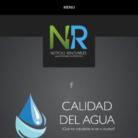
MENU
Conoce que tan sana es el agua en tu casa