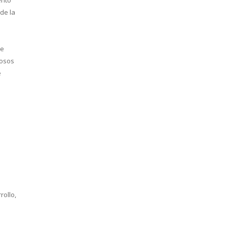
de la
de
rosos
e
rollo,