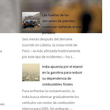
como en el suelo, en dond...
Las huellas de los
derrames de petróleo
continúan dañando el mar
e México
peruano
Seis meses después del derrame
ocurrido en Lobitos, la costa norte de
Perú —la más afectada históricamente
de
por este tipo de incidentes— ha s...
India apuesta por el etanol
en la gasolina para reducir
su dependencia de
combustibles fósiles
Para enfrentar la contaminación, la
India busca eliminar gradualmente los
vehículos con motor de combustión
ones
interna para 2035. Sin embargo, ...