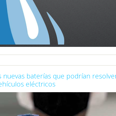
as nuevas baterías que podrían resolve
hículos eléctricos