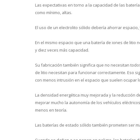
Las expectativas en torno a la capacidad de las baterí
como mínimo, altas.
El uso de un electrolito sólido debería ahorrar espacio
En el mismo espacio que una batería de iones de litio n
y diez veces más capacidad.
Su fabricación también significa que no necesitan todos
de litio necesitan para funcionar correctamente. Eso si
con menos intrusión en el espacio que suelen ocupar 
La densidad energética muy mejorada y la reducción de
mejorar mucho la autonomía de los vehículos eléctricos
menos en teoría.
Las baterías de estado sólido también prometen ser má
Cuando se dañan o se ponen en peligro, las baterías 