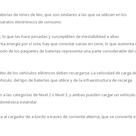
erías de iones de litio, que son similares a las que se utilizan en los
aparatos electrónicos de consumo.
or, lo que las hace pesadas y susceptibles de inestabilidad a altas
a energía por sí sola, hay que conectar varias en serie, lo que aumenta 
talación de los paquetes de baterías representa una parte considerable del 
 litio de los vehículos eléctricos deben recargarse. La velocidad de carga d
ículo, del tipo de baterías que utilice y de la infraestructura de recarga.
n a las categorías de Nivel 2 o Nivel 3, y ambas pueden cargar un vehículo
 doméstica estándar.
a al cargador de a bordo a través de corriente alterna, que se convierte 