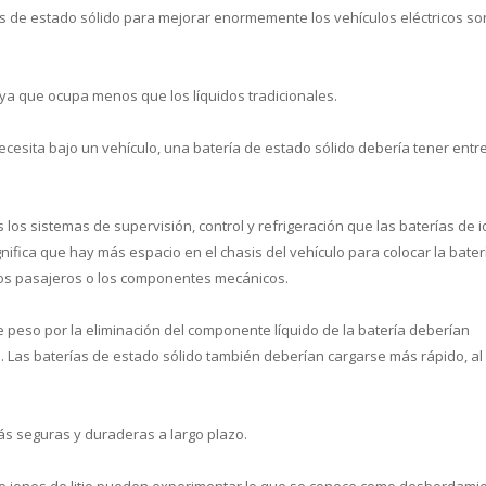
as de estado sólido para mejorar enormemente los vehículos eléctricos so
, ya que ocupa menos que los líquidos tradicionales.
ecesita bajo un vehículo, una batería de estado sólido debería tener entr
 los sistemas de supervisión, control y refrigeración que las baterías de 
gnifica que hay más espacio en el chasis del vehículo para colocar la bater
los pasajeros o los componentes mecánicos.
 peso por la eliminación del componente líquido de la batería deberían
. Las baterías de estado sólido también deberían cargarse más rápido, al
s seguras y duraderas a largo plazo.
de iones de litio pueden experimentar lo que se conoce como desbordami