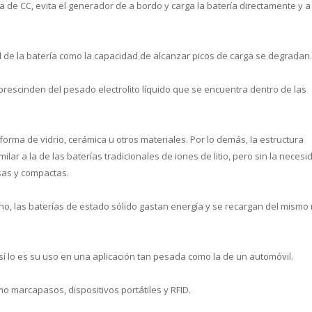
 de CC, evita el generador de a bordo y carga la batería directamente y a
d de la batería como la capacidad de alcanzar picos de carga se degradan.
prescinden del pesado electrolito líquido que se encuentra dentro de las
 forma de vidrio, cerámica u otros materiales. Por lo demás, la estructura
lar a la de las baterías tradicionales de iones de litio, pero sin la necesi
sas y compactas.
o, las baterías de estado sólido gastan energía y se recargan del mism
sí lo es su uso en una aplicación tan pesada como la de un automóvil.
o marcapasos, dispositivos portátiles y RFID.