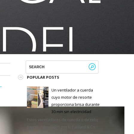
POPULAR POSTS
r
Un ventilador a cuerda
cuyo motor de resorte
proporciona brisa durante
30 min sin electricidad
Estos ventiladores de cuerda o de reloj
fueron fabricados por E. Paillard & Co.
en Suiza en la década de 1910. Estaban