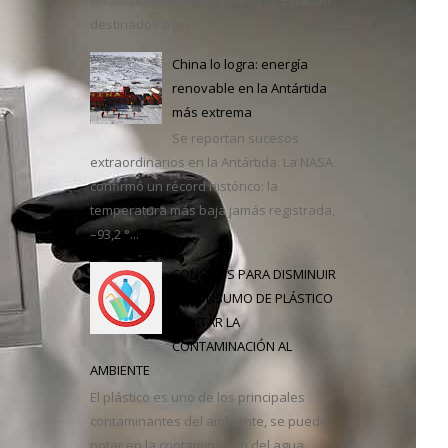
destinados a los...
casa
China lo logra: energía
renovable en la Antártida
más extrema
Se reportan sucesos
extraordinarios en la Antártida. La NASA
confirmó un récord histórico: la
temperatura más baja jamás registrada,
–93,2 °...
CONSEJOS PARA DISMINUIR
EL CONSUMO DE PLÁSTICO
Y EVITAR LA
CONTAMINACIÓN AL
AMBIENTE
El plástico es uno de los principales
contaminantes del ambiente, se puede
notar en la contaminación del agua,