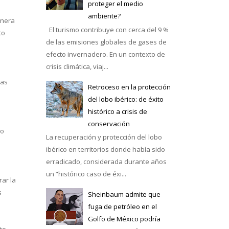
proteger el medio
ambiente?
anera
El turismo contribuye con cerca del 9 %
to
de las emisiones globales de gases de
efecto invernadero. En un contexto de
crisis climática, viaj...
las
Retroceso en la protección
del lobo ibérico: de éxito
histórico a crisis de
conservación
io
La recuperación y protección del lobo
ibérico en territorios donde había sido
erradicado, considerada durante años
un “histórico caso de éxi...
rar la
s
Sheinbaum admite que
fuga de petróleo en el
Golfo de México podría
sto