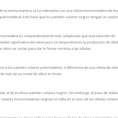
e la misma manera, la luz interactúa con una célula monocristalina de m
policristalina). Esto hace que los paneles solares negros tengan un aspec
onocristalina es comparativamente más complicado que la producción de
tidad significativa del silicio puro se desperdicia en la producción de célu
 silicio se cortan para dar la forma correcta a las células.
e a los paneles solares policristalinos. A diferencia de una célula de silic
 de más de un cristal de silicio en bruto.
ilar al de producir paneles solares negros. Sin embargo, el paso de elabo
las solares monocristalinas negras) se salta en el caso de las células solare
simplemente se dejan enfriar para formar células de silicio policristalino. E