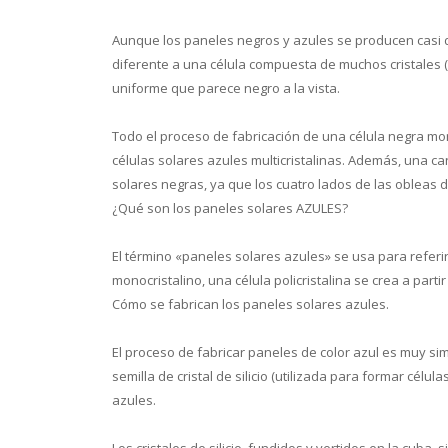
Aunque los paneles negros y azules se producen casi d
diferente a una célula compuesta de muchos cristales (
uniforme que parece negro a la vista.
Todo el proceso de fabricación de una célula negra m
células solares azules multicristalinas. Además, una can
solares negras, ya que los cuatro lados de las obleas de
¿Qué son los paneles solares AZULES?
El término «paneles solares azules» se usa para referirs
monocristalino, una célula policristalina se crea a partir
Cómo se fabrican los paneles solares azules.
El proceso de fabricar paneles de color azul es muy sim
semilla de cristal de silicio (utilizada para formar célu
azules.
Los cristales de silicio, fundidos y vertidos en la cuba, 