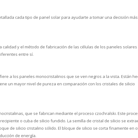
etallada cada tipo de panel solar para ayudarte a tomar una decisión más
a calidad y el método de fabricación de las células de los paneles solares
ferentes entre sí.
fiere a los paneles monocristalinos que se ven negros a la vista. Están h
io tiene un mayor nivel de pureza en comparación con los cristales de silicio
nocristalinas, que se fabrican mediante el proceso czochralski. Este proc
recipiente o cuba de silicio fundido. La semilla de cristal de silicio se extra
que de silicio cristalino sólido. El bloque de silicio se corta finamente en 
oducción de energía.