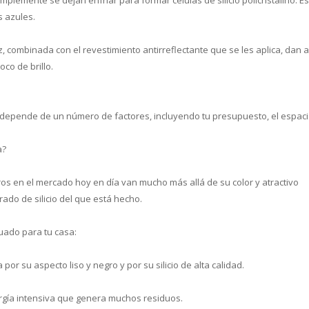
s azules.
uz, combinada con el revestimiento antirreflectante que se les aplica, dan a
co de brillo.
 depende de un número de factores, incluyendo tu presupuesto, el espacio
a?
ros en el mercado hoy en día van mucho más allá de su color y atractivo
grado de silicio del que está hecho.
uado para tu casa:
or su aspecto liso y negro y por su silicio de alta calidad.
rgía intensiva que genera muchos residuos.