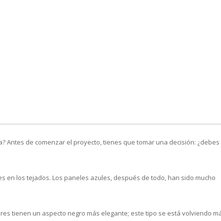
cual es el mejor calentador solar d
a? Antes de comenzar el proyecto, tienes que tomar una decisión: ¿debes
s en los tejados. Los paneles azules, después de todo, han sido mucho
es tienen un aspecto negro más elegante; este tipo se está volviendo m