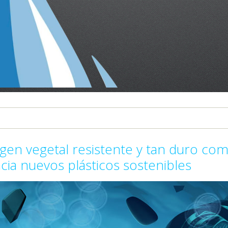
en vegetal resistente y tan duro co
acia nuevos plásticos sostenibles