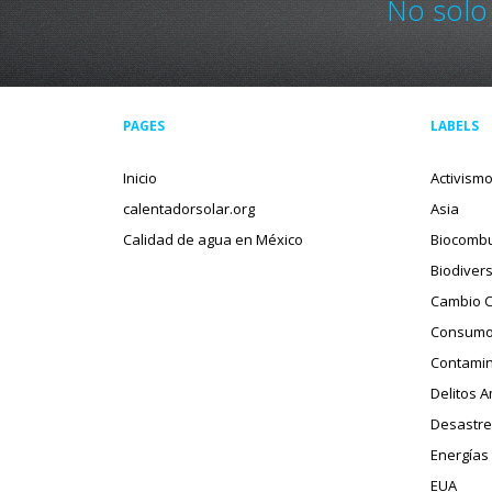
No solo
PAGES
LABELS
Inicio
Activism
calentadorsolar.org
Asia
Calidad de agua en México
Biocombu
Biodiver
Cambio C
Consumo
Contamin
Delitos 
Desastre
Energías
EUA