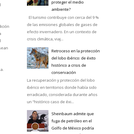
proteger el medio
l
ambiente?
El turismo contribuye con cerca del 9 %
de las emisiones globales de gases de
ición
efecto invernadero. En un contexto de
a
crisis climática, viaj...
l
 sean
Retroceso en la protección
del lobo ibérico: de éxito
histórico a crisis de
la.
conservación
La recuperación y protección del lobo
ibérico en territorios donde había sido
erradicado, considerada durante años
un “histórico caso de éxi...
Sheinbaum admite que
fuga de petróleo en el
Golfo de México podría