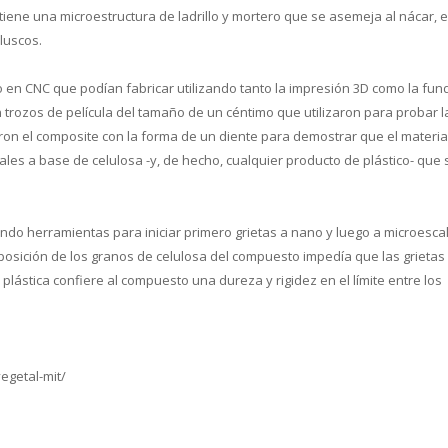
 tiene una microestructura de ladrillo y mortero que se asemeja al nácar, e
luscos.
en CNC que podían fabricar utilizando tanto la impresión 3D como la fund
trozos de película del tamaño de un céntimo que utilizaron para probar l
ron el composite con la forma de un diente para demostrar que el materia
tales a base de celulosa -y, de hecho, cualquier producto de plástico- que
izando herramientas para iniciar primero grietas a nano y luego a microesca
posición de los granos de celulosa del compuesto impedía que las grietas
 plástica confiere al compuesto una dureza y rigidez en el límite entre los
egetal-mit/