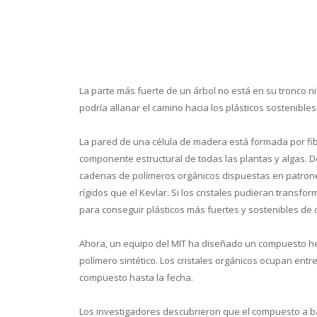
La parte más fuerte de un árbol no está en su tronco ni
podría allanar el camino hacia los plásticos sostenibles
La pared de una célula de madera está formada por fibr
componente estructural de todas las plantas y algas. D
cadenas de polímeros orgánicos dispuestas en patrones 
rígidos que el Kevlar. Si los cristales pudieran transfo
para conseguir plásticos más fuertes y sostenibles de o
Ahora, un equipo del MIT ha diseñado un compuesto he
polímero sintético. Los cristales orgánicos ocupan entre
compuesto hasta la fecha.
Los investigadores descubrieron que el compuesto a ba