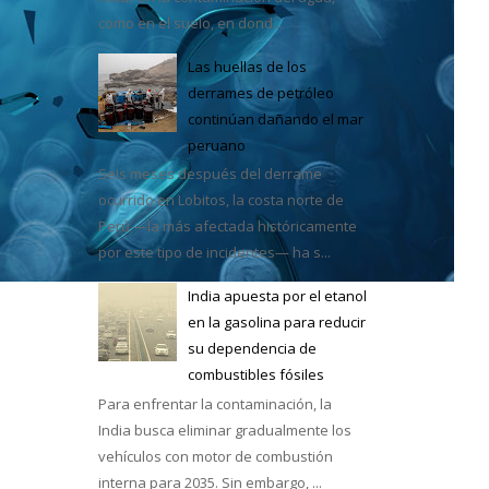
como en el suelo, en dond...
Las huellas de los
derrames de petróleo
continúan dañando el mar
e México
peruano
Seis meses después del derrame
ocurrido en Lobitos, la costa norte de
Perú —la más afectada históricamente
por este tipo de incidentes— ha s...
India apuesta por el etanol
en la gasolina para reducir
su dependencia de
combustibles fósiles
Para enfrentar la contaminación, la
India busca eliminar gradualmente los
vehículos con motor de combustión
interna para 2035. Sin embargo, ...