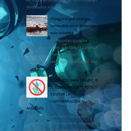
destinados a los...
casa
China lo logra: energía
renovable en la Antártida
más extrema
Se reportan sucesos
extraordinarios en la Antártida. La NASA
confirmó un récord histórico: la
temperatura más baja jamás registrada,
–93,2 °...
CONSEJOS PARA DISMINUIR
EL CONSUMO DE PLÁSTICO
Y EVITAR LA
CONTAMINACIÓN AL
AMBIENTE
El plástico es uno de los principales
contaminantes del ambiente, se puede
notar en la contaminación del agua,