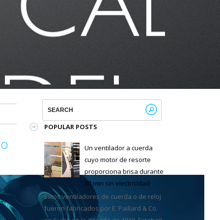
POPULAR POSTS
mo
Un ventilador a cuerda
cuyo motor de resorte
proporciona brisa durante
30 min sin electricidad
Estos ventiladores de cuerda o de reloj
fueron fabricados por E. Paillard & Co.
en Suiza en la década de 1910. Estaban