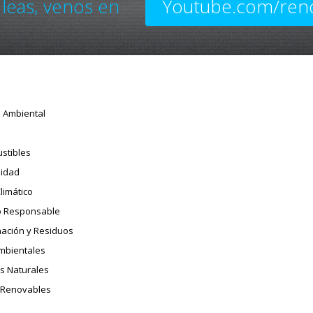
 leas, venos en
Youtube.com/ren
o Ambiental
stibles
sidad
limático
 Responsable
ación y Residuos
Ambientales
s Naturales
 Renovables