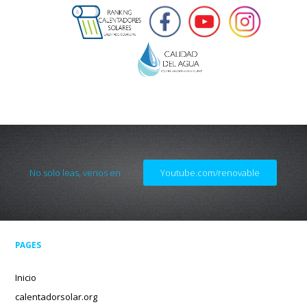
No solo leas, venos en
Youtube.com/renovable
PAGES
Inicio
calentadorsolar.org