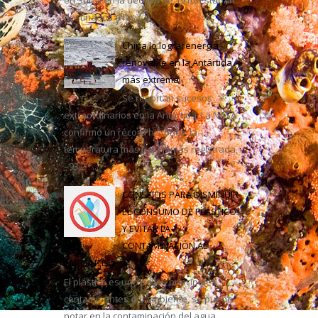
destinados a los...
casa
China lo logra: energía
renovable en la Antártida
más extrema
Se reportan sucesos
extraordinarios en la Antártida. La NASA
confirmó un récord histórico: la
temperatura más baja jamás registrada,
–93,2 °...
CONSEJOS PARA DISMINUIR
EL CONSUMO DE PLÁSTICO
Y EVITAR LA
CONTAMINACIÓN AL
AMBIENTE
El plástico es uno de los principales
contaminantes del ambiente, se puede
notar en la contaminación del agua,