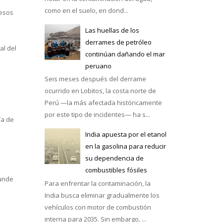
como en el suelo, en dond...
 esos
Las huellas de los
derrames de petróleo
al del
continúan dañando el mar
e México
peruano
Seis meses después del derrame
n
ocurrido en Lobitos, la costa norte de
Perú —la más afectada históricamente
por este tipo de incidentes— ha s...
ía de
India apuesta por el etanol
en la gasolina para reducir
su dependencia de
combustibles fósiles
funde
Para enfrentar la contaminación, la
India busca eliminar gradualmente los
vehículos con motor de combustión
interna para 2035. Sin embargo, ...