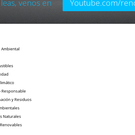
 leas, venos en
Youtube.com/ren
o Ambiental
stibles
sidad
limático
 Responsable
ación y Residuos
Ambientales
s Naturales
 Renovables