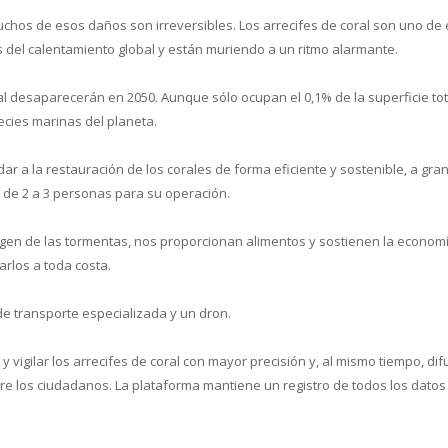
y muchos de esos daños son irreversibles. Los arrecifes de coral son uno de
 del calentamiento global y están muriendo a un ritmo alarmante.
ral desaparecerán en 2050. Aunque sólo ocupan el 0,1% de la superficie tot
ecies marinas del planeta.
cual es el mejor calentador solar d
 a la restauración de los corales de forma eficiente y sostenible, a gra
e de 2 a 3 personas para su operación.
tegen de las tormentas, nos proporcionan alimentos y sostienen la econom
rlos a toda costa.
e transporte especializada y un dron.
r y vigilar los arrecifes de coral con mayor precisión y, al mismo tiempo, di
ntre los ciudadanos. La plataforma mantiene un registro de todos los datos