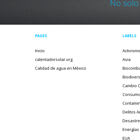
No solo
PAGES
LABELS
Inicio
Activism
calentadorsolar.org
Asia
Calidad de agua en México
Biocombu
Biodiver
Cambio C
Consumo
Contamin
Delitos 
Desastre
Energías
EUA