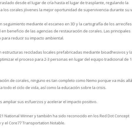
raslado desde el lugar de cría hasta el lugar de trasplante, regulando la
 a los corales jóvenes la mejor oportunidad de supervivencia durante su v
 un seguimiento mediante el escaneo en 3D y la cartografía de los arrecifes
l en beneficio de las agencias de restauración de corales. Las principales
 para reducir su impacto ambiental.
n estructuras recicladas locales prefabricadas mediante bioadhesivos y l
timizar el proceso para 2-3 personas en lugar del equipo tradicional de 1
ación de corales, ninguno es tan completo como Nemo porque va más all
 todo el ciclo de vida, así como la educación sobre la crisis.
s ampliar sus esfuerzos y acelerar el impacto positivo.
1 National Winner y también ha sido reconocido en los Red Dot Concept
e y el Core77 Transportation Notable.