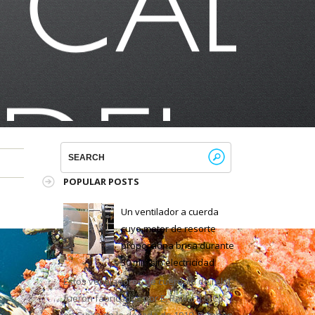
POPULAR POSTS
Un ventilador a cuerda
cuyo motor de resorte
proporciona brisa durante
30 min sin electricidad
Estos ventiladores de cuerda o de reloj
fueron fabricados por E. Paillard & Co.
en Suiza en la década de 1910. Estaban